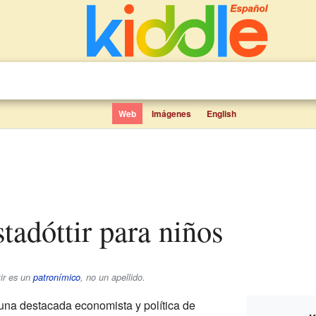
Web
Imágenes
English
stadóttir para niños
ir
es un
patronímico
, no un apellido.
una destacada economista y política de