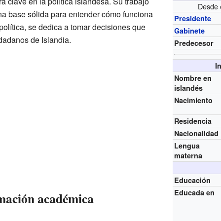
ra clave en la política islandesa. Su trabajo
Desde 
a base sólida para entender cómo funciona
Presidente
olítica, se dedica a tomar decisiones que
Gabinete
udadanos de Islandia.
Predecesor
I
Nombre en
islandés
Nacimiento
Residencia
Nacionalidad
Lengua
materna
Educación
Educada en
rmación académica