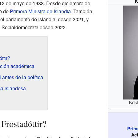
K
12 de mayo de 1988. Desde diciembre de
go de
Primera Ministra de Islandia
. También
 el parlamento de Islandia, desde 2021, y
nza Socialdemócrata desde 2022.
ttir?
ación académica
 antes de la política
ca islandesa
Kris
Frostadóttir?
Prime
Ac