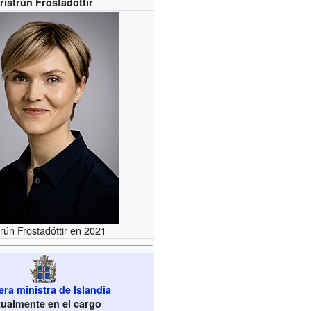
ristrún Frostadóttir
trún Frostadóttir en 2021
ra ministra de Islandia
tualmente en el cargo