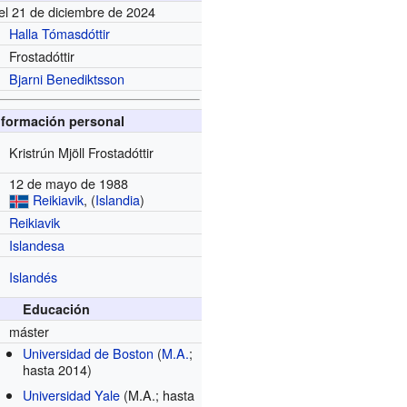
el 21 de diciembre de 2024
Halla Tómasdóttir
Frostadóttir
Bjarni Benediktsson
nformación personal
Kristrún Mjöll Frostadóttir
12 de mayo de 1988
Reikiavik
, (
Islandia
)
Reikiavik
Islandesa
Islandés
Educación
máster
Universidad de Boston
(
M.A.
;
hasta 2014)
Universidad Yale
(M.A.; hasta