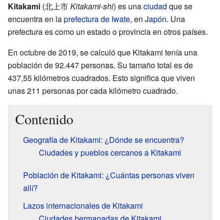
Kitakami
(
北上市
Kitakami-shi
)
es una
ciudad
que se
encuentra en la
prefectura de Iwate
, en
Japón
. Una
prefectura es como un estado o provincia en otros países.
En octubre de 2019, se calculó que Kitakami tenía una
población de 92.447 personas. Su tamaño total es de
437,55 kilómetros cuadrados. Esto significa que viven
unas 211 personas por cada kilómetro cuadrado.
Contenido
Geografía de Kitakami: ¿Dónde se encuentra?
Ciudades y pueblos cercanos a Kitakami
Población de Kitakami: ¿Cuántas personas viven
allí?
Lazos internacionales de Kitakami
Ciudades hermanadas de Kitakami