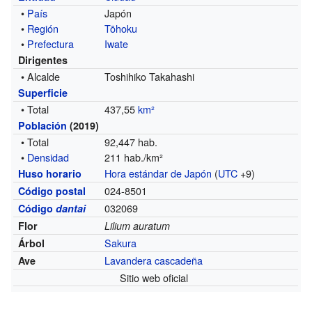
•
País
Japón
•
Región
Tōhoku
•
Prefectura
Iwate
Dirigentes
• Alcalde
Toshihiko Takahashi
Superficie
• Total
437,55
km²
Población
(2019)
• Total
92,447 hab.
•
Densidad
211 hab./km²
Hora estándar de Japón
(
UTC
+9)
Huso horario
024-8501
Código postal
032069
Código
dantai
Flor
Lilium auratum
Sakura
Árbol
Lavandera cascadeña
Ave
Sitio web oficial