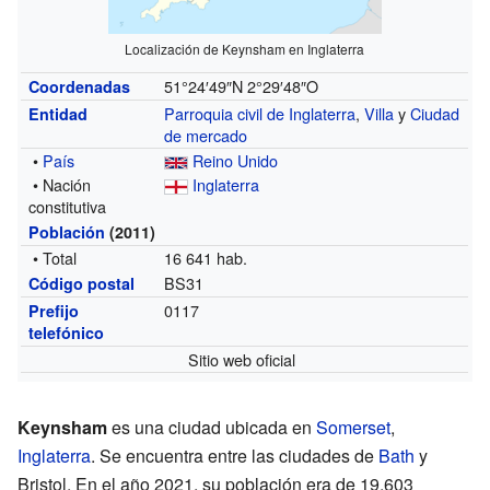
Localización de Keynsham en Inglaterra
51°24′49″N
2°29′48″O
Coordenadas
Parroquia civil de Inglaterra
,
Villa
y
Ciudad
Entidad
de mercado
•
País
Reino Unido
• Nación
Inglaterra
constitutiva
Población
(2011)
• Total
16 641 hab.
BS31
Código postal
0117
Prefijo
telefónico
Sitio web oficial
Keynsham
es una ciudad ubicada en
Somerset
,
Inglaterra
. Se encuentra entre las ciudades de
Bath
y
Bristol. En el año 2021, su población era de 19.603