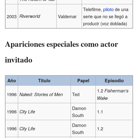
Telefilme,
piloto
de una
2003
Riverworld
Valdemar
serie que no se llegó a
producir (voz doblada)
Apariciones especiales como actor
invitado
Año
Título
Papel
Episodio
1.2
Fisherman's
1996
Ted
Naked: Stories of Men
Wake
Damon
1996
1.1
City Life
South
Damon
1996
1.2
City Life
South