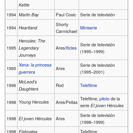
Kettle
1994
Paul Cosic
Serie de televisión
Marlin Bay
Shorty
1994
Miniserie
Heartland
Carmichael
Hercules: The
Serie de televisión
1995
Ares/
Ificles
Legendary
(1995–1999)
Journeys
Xena: la princesa
Serie de televisión
1995
Ares
(1995–2001)
guerrera
McLeod's
1996
Rod
Telefilme
Daughters
Telefilme,
piloto
de la
1998
Young Hercules
Ares/Pellas
serie
El joven Hércules
Serie de televisión
1998
Ares
El joven Hércules
(1998–1999)
1998
Telefilme
Flatmates