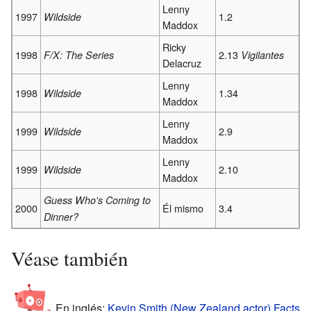
Lenny
1997
1.2
Wildside
Maddox
Ricky
1998
2.13
F/X: The Series
Vigilantes
Delacruz
Lenny
1998
1.34
Wildside
Maddox
Lenny
1999
2.9
Wildside
Maddox
Lenny
1999
2.10
Wildside
Maddox
Guess Who's Coming to
2000
Él mismo
3.4
Dinner?
Véase también
En inglés:
Kevin Smith (New Zealand actor) Facts