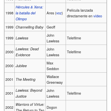
Hércules & Xena:
Película lanzada
1998
Ares (
voz
)
la batalla del
directamente en
vídeo
Olimpo
1999
Geoff
Channelling Baby
John
1999
Telefilme
Lawless
Lawless
Lawless: Dead
John
2000
Telefilme
Lawless
Evidence
Max
2000
Jubilee
Seddon
Wallace
2001
The Meeting
Greenway
Lawless: Beyond
John
2001
Telefilme
Lawless
Justice
Warriors of Virtue:
2002
Dogon
The Return to Tao