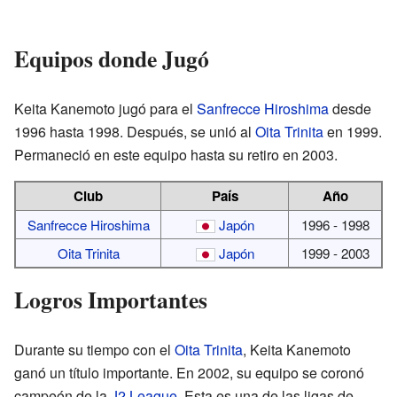
Equipos donde Jugó
Keita Kanemoto jugó para el
Sanfrecce Hiroshima
desde
1996 hasta 1998. Después, se unió al
Oita Trinita
en 1999.
Permaneció en este equipo hasta su retiro en 2003.
Club
País
Año
Sanfrecce Hiroshima
Japón
1996 - 1998
Oita Trinita
Japón
1999 - 2003
Logros Importantes
Durante su tiempo con el
Oita Trinita
, Keita Kanemoto
ganó un título importante. En 2002, su equipo se coronó
campeón de la
J2 League
. Esta es una de las ligas de