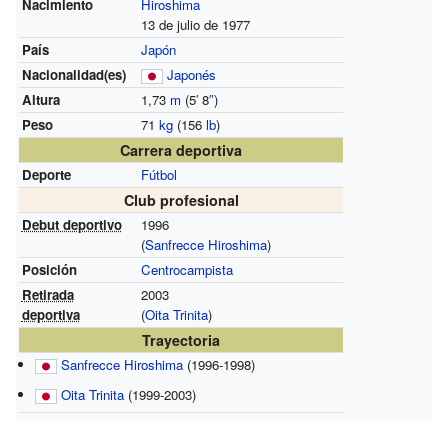
Nacimiento
Hiroshima
13 de julio de 1977
País
Japón
Nacionalidad(es)
Japonés
Altura
1,73
m
(5
′
8
″
)
Peso
71
kg
(156
lb
)
Carrera deportiva
Deporte
Fútbol
Club profesional
Debut deportivo
1996
(
Sanfrecce Hiroshima
)
Posición
Centrocampista
Retirada
2003
deportiva
(
Oita Trinita
)
Trayectoria
Sanfrecce Hiroshima
(1996-1998)
Oita Trinita
(1999-2003)