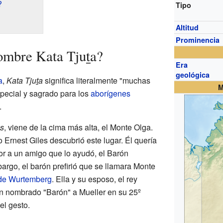
?
Tipo
Altitud
Prominencia
nombre Kata Tjuṯa?
Era
geológica
a
,
Kata Tjuṯa
significa literalmente "muchas
M
pecial y sagrado para los
aborígenes
.
s
, viene de la cima más alta, el Monte Olga.
Ernest Giles descubrió este lugar. Él quería
or a un amigo que lo ayudó, el Barón
argo, el barón prefirió que se llamara Monte
de Wurtemberg
. Ella y su esposo, el rey
an nombrado "Barón" a Mueller en su 25º
 el gesto.