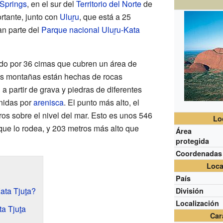
 Springs
, en el sur del
Territorio del Norte
de
rtante, junto con
Uluṟu
, que está a 25
an parte del
Parque nacional Uluṟu-Kata
ado por 36 cimas que cubren un área de
as montañas están hechas de rocas
a partir de grava y piedras de diferentes
unidas por
arenisca
. El punto más alto, el
os sobre el nivel del mar. Esto es unos 546
Lo
que lo rodea, y 203 metros más alto que
Área
protegida
Coordenadas
Loca
País
ata Tjuṯa?
División
Localización
ta Tjuṯa
Car