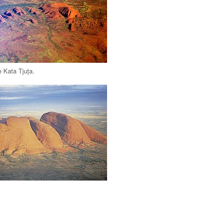
de
Kata Tjuṯa
.