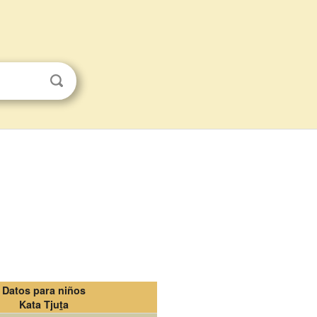
Datos para niños
Kata Tjuṯa