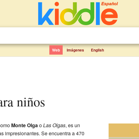
Web
Imágenes
English
para niños
 como
Monte Olga
o
Las Olgas
, es un
as impresionantes. Se encuentra a 470