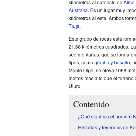
kilómetros al suroeste de
Alice
Australia
. Es un lugar muy impo
kilómetros al este. Ambos form
Tjuṯa
.
Este grupo de rocas está form
21.68 kilómetros cuadrados. L
sedimentarias, que se formaron 
tipos, como
granito
y
basalto
, 
Monte Olga, se eleva 1066 metr
metros más alto que el terreno 
Uluṟu
.
Contenido
¿Qué significa el nombre K
Historias y leyendas de Ka