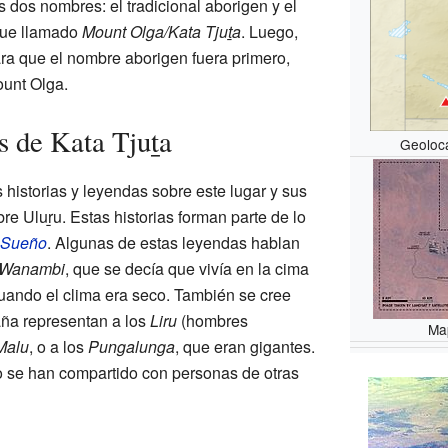
 dos nombres: el tradicional aborigen y el
 fue llamado
Mount Olga/Kata Tjuṯa
. Luego,
ra que el nombre aborigen fuera primero,
ount Olga
.
s de Kata Tjuṯa
Geoloca
historias y leyendas sobre este lugar y sus
bre
Uluṟu
. Estas historias forman parte de lo
 Sueño
. Algunas de estas leyendas hablan
Wanambi
, que se decía que vivía en la cima
uando el clima era seco. También se cree
aña representan a los
Liru
(hombres
Ma
Malu
, o a los
Pungalunga
, que eran gigantes.
no se han compartido con personas de otras