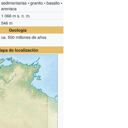
sedimentarias • granito • basalto •
arenisca
1 066 m s. n. m.
546 m
Geología
ca. 500 millones de años
apa de localización