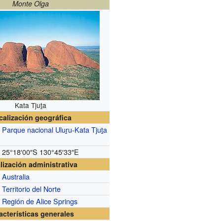
Monte Olga
Kata Tjuṯa
calización geográfica
Parque nacional Uluṟu-Kata Tjuṯa
25°18′00″S
130°45′33″E
lización administrativa
Australia
Territorio del Norte
Región de Alice Springs
acterísticas generales