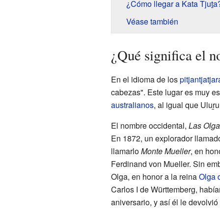
¿Cómo llegar a Kata Tjuṯa
Véase también
¿Qué significa el 
En el idioma de los
pitjantjatjar
cabezas". Este lugar es muy es
australianos
, al igual que
Uluṟu
El nombre occidental,
Las Olga
En 1872, un explorador llamado 
llamarlo
Monte Mueller
, en hon
Ferdinand von Mueller. Sin emb
Olga, en honor a la reina
Olga 
Carlos I de Württemberg, habí
aniversario, y así él le devolvió