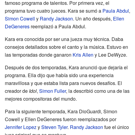
famoso programa de talentos. Por primera vez, el
programa tuvo cuatro jueces. Kara se sumó a
Paula Abdul
,
Simon Cowell
y
Randy Jackson
. Un año después,
Ellen
DeGeneres
reemplazó a Paula Abdul.
Kara era conocida por ser una jueza muy técnica. Daba
consejos detallados sobre el canto y la música. Estuvo en
las temporadas donde ganaron
Kris Allen
y Lee DeWyze.
Después de dos temporadas, Kara anunció que dejaría el
programa. Ella dijo que había sido una experiencia
maravillosa y que estaba lista para nuevos desafíos. El
creador de
Idol
,
Simon Fuller
, la describió como una de las
mejores compositoras del mundo.
Para la siguiente temporada, Kara DioGuardi, Simon
Cowell y Ellen DeGeneres fueron reemplazados por
Jennifer Lopez
y
Steven Tyler
.
Randy Jackson
fue el único
juez original que se mantuvo.