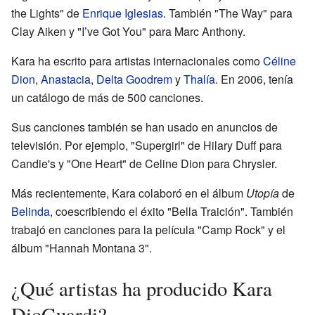
the Lights" de
Enrique Iglesias
. También "The Way" para
Clay Aiken y "I’ve Got You" para Marc Anthony.
Kara ha escrito para artistas internacionales como
Céline
Dion
,
Anastacia
,
Delta Goodrem
y
Thalía
. En 2006, tenía
un catálogo de más de 500 canciones.
Sus canciones también se han usado en anuncios de
televisión. Por ejemplo, "Supergirl" de Hilary Duff para
Candie's y "One Heart" de Celine Dion para Chrysler.
Más recientemente, Kara colaboró en el álbum
Utopía
de
Belinda
, coescribiendo el éxito "Bella Traición". También
trabajó en canciones para la película "Camp Rock" y el
álbum "Hannah Montana 3".
¿Qué artistas ha producido Kara
DioGuardi?