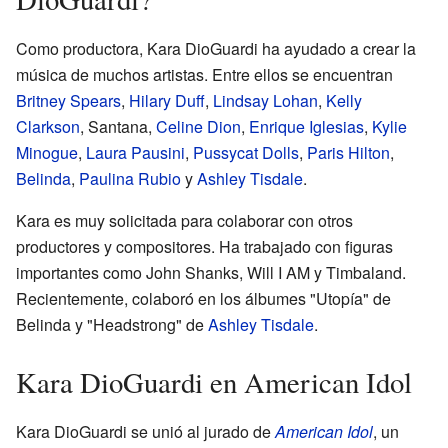
Como productora, Kara DioGuardi ha ayudado a crear la
música de muchos artistas. Entre ellos se encuentran
Britney Spears
,
Hilary Duff
,
Lindsay Lohan
,
Kelly
Clarkson
, Santana,
Celine Dion
,
Enrique Iglesias
,
Kylie
Minogue
,
Laura Pausini
,
Pussycat Dolls
,
Paris Hilton
,
Belinda
,
Paulina Rubio
y
Ashley Tisdale
.
Kara es muy solicitada para colaborar con otros
productores y compositores. Ha trabajado con figuras
importantes como John Shanks, Will I AM y Timbaland.
Recientemente, colaboró en los álbumes "Utopía" de
Belinda y "Headstrong" de
Ashley Tisdale
.
Kara DioGuardi en American Idol
Kara DioGuardi se unió al jurado de
American Idol
, un