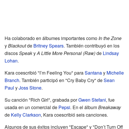
Ha colaborado en álbumes importantes como
In the Zone
y
Blackout
de
Britney Spears
. También contribuyó en los
discos
Speak
y
A Little More Personal (Raw)
de
Lindsay
Lohan
.
Kara coescribió "I’m Feeling You" para
Santana
y
Michelle
Branch
. También participó en "Cry Baby Cry" de
Sean
Paul
y
Joss Stone
.
Su canción "Rich Girl", grabada por
Gwen Stefani
, fue
usada en un comercial de
Pepsi
. En el álbum
Breakaway
de
Kelly Clarkson
, Kara coescribió seis canciones.
Algunos de sus éxitos incluyen "Escape" y "Don’t Turn Off