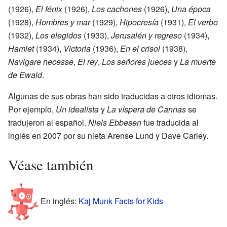
(1926),
El fénix
(1926),
Los cachones
(1926),
Una época
(1928),
Hombres y mar
(1929),
Hipocresía
(1931),
El verbo
(1932),
Los elegidos
(1933),
Jerusalén y regreso
(1934),
Hamlet
(1934),
Victoria
(1936),
En el crisol
(1938),
Navigare necesse
,
El rey
,
Los señores jueces
y
La muerte
de Ewald
.
Algunas de sus obras han sido traducidas a otros idiomas.
Por ejemplo,
Un idealista
y
La víspera de Cannas
se
tradujeron al español.
Niels Ebbesen
fue traducida al
inglés en 2007 por su nieta Arense Lund y Dave Carley.
Véase también
En inglés:
Kaj Munk Facts for Kids