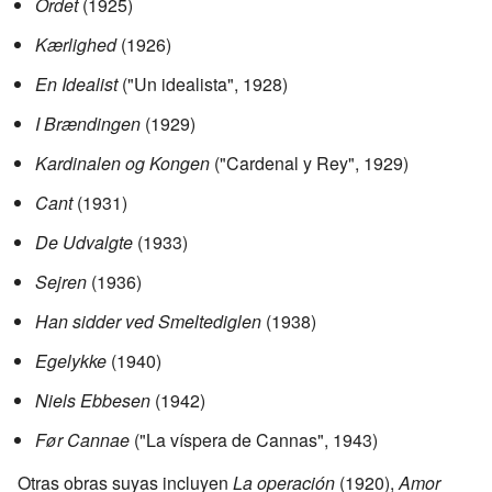
Ordet
(1925)
Kærlighed
(1926)
En Idealist
("Un idealista", 1928)
I Brændingen
(1929)
Kardinalen og Kongen
("Cardenal y Rey", 1929)
Cant
(1931)
De Udvalgte
(1933)
Sejren
(1936)
Han sidder ved Smeltediglen
(1938)
Egelykke
(1940)
Niels Ebbesen
(1942)
Før Cannae
("La víspera de Cannas", 1943)
Otras obras suyas incluyen
La operación
(1920),
Amor