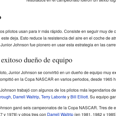
o
los pilotos usan para ir más rápido. Consiste en seguir muy de 
este deja. Esto reduce la resistencia del aire en el coche de at
Junior Johnson fue pionero en usar esta estrategia en las carr
 exitoso dueño de equipo
oto, Junior Johnson se convirtió en un dueño de equipo muy ex
compitió en la Copa NASCAR en varios periodos, desde 1965 h
Johnson trabajó con algunos de los pilotos más legendarios de
orough
,
Darrell Waltrip
,
Terry Labonte
y
Bill Elliott
. Su equipo gan
Johnson ganó seis campeonatos de la Copa NASCAR. Tres de e
7 y 1978) y otros tres con
Darrell Waltrip
(en 1981, 1982 y 1985)