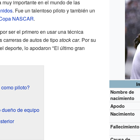
ra muy importante en el mundo de las
nidos
. Fue un talentoso piloto y también un
Copa NASCAR
.
por ser el primero en usar una técnica
s carreras de autos de tipo
stock car
. Por su
el deporte, lo apodaron "El último gran
I
 como piloto?
Nombre de
nacimiento
Apodo
o dueño de equipo
Nacimiento
sterior
Fallecimiento
Causa de