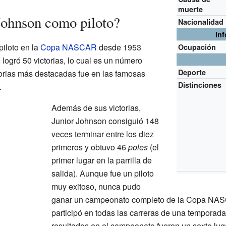
muerte
Johnson como piloto?
Nacionalidad
In
iloto en la
Copa NASCAR
desde 1953
Ocupación
 logró 50 victorias, lo cual es un número
Deporte
orias más destacadas fue en las famosas
Distinciones
.
Además de sus victorias,
Junior Johnson consiguió 148
veces terminar entre los diez
primeros y obtuvo 46
poles
(el
primer lugar en la parrilla de
salida). Aunque fue un piloto
muy exitoso, nunca pudo
ganar un campeonato completo de la Copa NAS
participó en todas las carreras de una temporad
resultados en el campeonato fueron un sexto lug