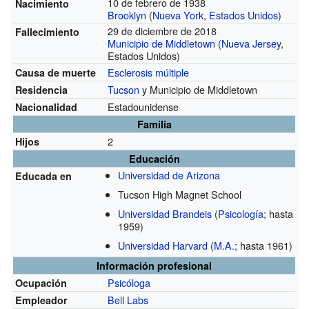
10 de febrero de 1938
Nacimiento
Brooklyn
(
Nueva York
,
Estados Unidos
)
29 de diciembre de 2018
Fallecimiento
Municipio de Middletown
(
Nueva Jersey
,
Estados Unidos)
Esclerosis múltiple
Causa de muerte
Tucson
y Municipio de Middletown
Residencia
Estadounidense
Nacionalidad
Familia
2
Hijos
Educación
Universidad de Arizona
Educada en
Tucson High Magnet School
Universidad Brandeis
(
Psicología
; hasta
1959)
Universidad Harvard
(
M.A.
; hasta 1961)
Información profesional
Psicóloga
Ocupación
Bell Labs
Empleador