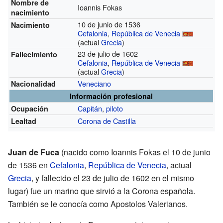
Nombre de
Ioannis Fokas
nacimiento
10 de junio de 1536
Nacimiento
Cefalonia
,
República de Venecia
(actual
Grecia
)
23 de julio de 1602
Fallecimiento
Cefalonia
,
República de Venecia
(actual
Grecia
)
Veneciano
Nacionalidad
Información profesional
Capitán
,
piloto
Ocupación
Corona de Castilla
Lealtad
Juan de Fuca
(nacido como Ioannis Fokas el 10 de junio
de 1536 en
Cefalonia
,
República de Venecia
, actual
Grecia
, y fallecido el 23 de julio de 1602 en el mismo
lugar) fue un marino que sirvió a la Corona española.
También se le conocía como Apostolos Valerianos.