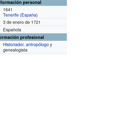
nformación personal
1641
Tenerife
(
España
)
3 de enero de 1721
Española
formación profesional
Historiador
,
antropólogo
y
genealogista