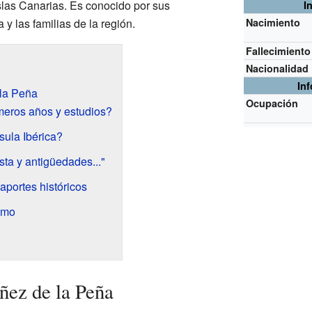
slas Canarias. Es conocido por sus
I
 y las familias de la región.
Nacimiento
Fallecimiento
Nacionalidad
In
la Peña
Ocupación
meros años y estudios?
sula Ibérica?
ta y antigüedades..."
aportes históricos
umo
ñez de la Peña