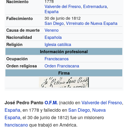
1778
Nacimiento
Valverde del Fresno
,
Extremadura
,
España
30 de junio de 1812
Fallecimiento
San Diego
,
Virreinato de Nueva España
Veneno
Causa de muerte
Española
Nacionalidad
Iglesia católica
Religión
Información profesional
Franciscanos
Ocupación
Orden Franciscana
Orden religiosa
Firma
José Pedro Panto
O.F.M.
(nacido en
Valverde del Fresno
,
España
, en 1778 y fallecido en
San Diego
,
Nueva
España
, el 30 de junio de 1812) fue un misionero
franciscano
que trabajó en América.