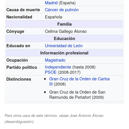
Madrid
(España)
Cáncer de pulmón
Causa de muerte
Española
Nacionalidad
Familia
Celima Gallego Alonso
Cónyuge
Educación
Universidad de León
Educado en
Información profesional
Magistrado
Ocupación
Independiente
(hasta 2008)
Partido político
PSOE
(2008-2017)
Gran Cruz de la Orden de Carlos
Distinciones
III
(2008)
Gran Cruz de la Orden de San
Raimundo de Peñafort
(2009)
Para otros usos de este término, véase José Antonio Alonso
(desambiguación).