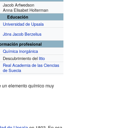
Jacob Arfwedson
Anna Elisabet Holterman
Educación
Universidad de Upsala
Jöns Jacob Berzelius
formación profesional
Química inorgánica
Descubrimiento del
litio
r
Real Academia de las Ciencias
de Suecia
de un elemento químico muy
dad de Upsala
en 1803. En esa