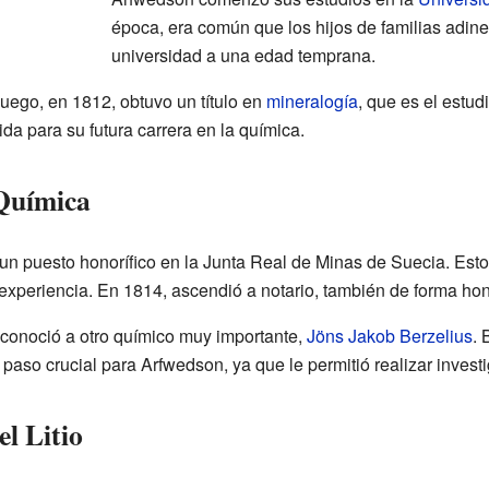
época, era común que los hijos de familias adi
universidad a una edad temprana.
ego, en 1812, obtuvo un título en
mineralogía
, que es el estud
ida para su futura carrera en la química.
 Química
 puesto honorífico en la Junta Real de Minas de Suecia. Esto s
experiencia. En 1814, ascendió a notario, también de forma hono
 conoció a otro químico muy importante,
Jöns Jakob Berzelius
. 
n paso crucial para Arfwedson, ya que le permitió realizar inves
l Litio