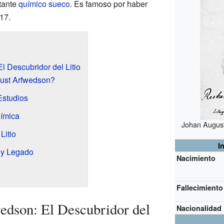
tante
químico
sueco
. Es famoso por haber
17.
 Descubridor del Litio
ust Arfwedson?
Estudios
uímica
Johan August
Litio
I
 y Legado
Nacimiento
Fallecimiento
edson: El Descubridor del
Nacionalidad