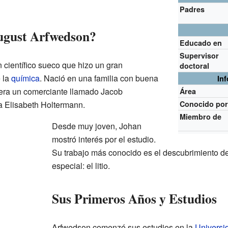
Padres
ugust Arfwedson?
Educado en
Supervisor
científico sueco que hizo un gran
doctoral
 la
química
. Nació en una familia con buena
In
era un comerciante llamado Jacob
Área
 Elisabeth Holtermann.
Conocido po
Miembro de
Desde muy joven, Johan
mostró interés por el estudio.
Su trabajo más conocido es el descubrimiento 
especial: el litio.
Sus Primeros Años y Estudios
Arfwedson comenzó sus estudios en la
Universi