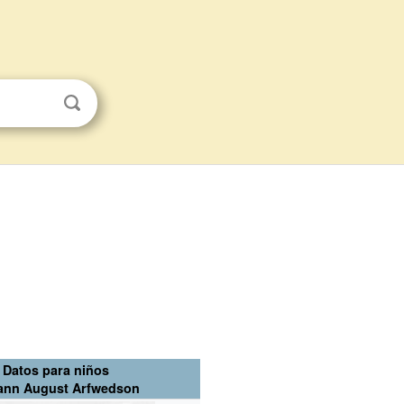
Datos para niños
ann August Arfwedson