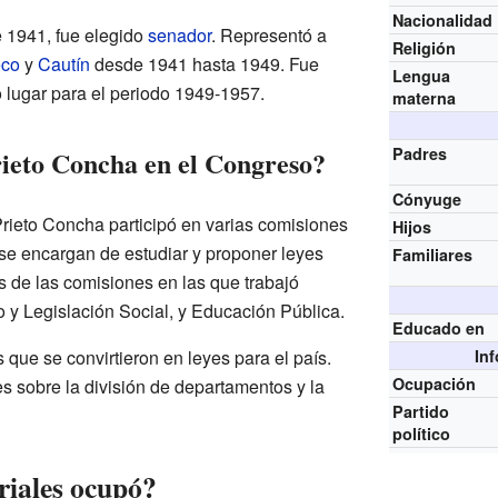
Nacionalidad
e 1941, fue elegido
senador
. Representó a
Religión
eco
y
Cautín
desde 1941 hasta 1949. Fue
Lengua
 lugar para el periodo 1949-1957.
materna
Padres
ieto Concha en el Congreso?
Cónyuge
Prieto Concha participó en varias comisiones
Hijos
se encargan de estudiar y proponer leyes
Familiares
s de las comisiones en las que trabajó
o y Legislación Social, y Educación Pública.
Educado en
ue se convirtieron en leyes para el país.
In
Ocupación
s sobre la división de departamentos y la
Partido
político
riales ocupó?