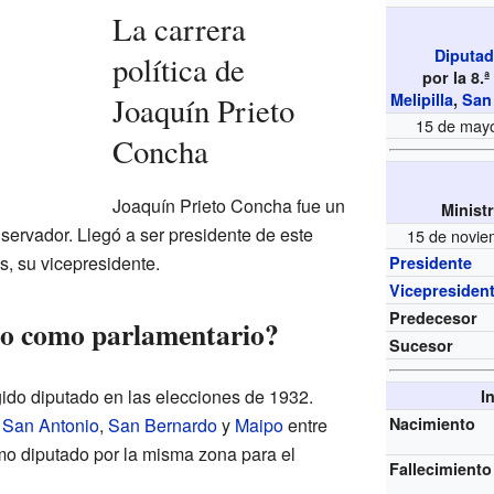
La carrera
Diputad
política de
por la 8.
Melipilla
,
San
Joaquín Prieto
15 de may
Concha
Joaquín Prieto Concha fue un
Minist
servador. Llegó a ser presidente de este
15 de novie
s, su vicepresidente.
Presidente
Vicepresiden
Predecesor
jo como parlamentario?
Sucesor
ido diputado en las elecciones de 1932.
I
e
San Antonio
,
San Bernardo
y
Maipo
entre
Nacimiento
mo diputado por la misma zona para el
Fallecimiento