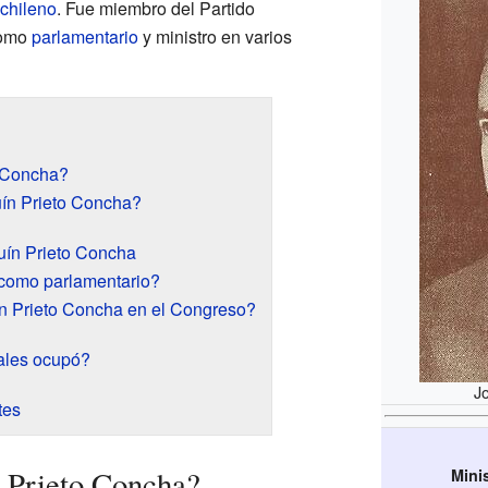
chileno
. Fue miembro del Partido
como
parlamentario
y ministro en varios
o Concha?
ín Prieto Concha?
quín Prieto Concha
 como parlamentario?
n Prieto Concha en el Congreso?
ales ocupó?
J
tes
 Prieto Concha?
Mini