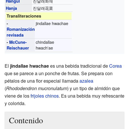
진달래화채
Hangul
진달래花菜
Hanja
Transliteraciones
jindallae hwachae
-
Romanización
revisada
chindallae
-
McCune-
hwach'ae
Reischauer
El
jindallae hwachae
es una bebida tradicional de
Corea
que se parece a un ponche de frutas. Se prepara con
pétalos de una flor especial llamada
azalea
(
Rhododendron mucronulatum
) y un tipo de almidón que
viene de los
frijoles chinos
. Es una bebida muy refrescante
y colorida.
Contenido