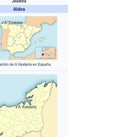
Jesteira
Aldea
A Xesteira
ación de A Xesteira en España
A Xesteira