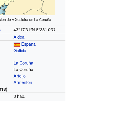
ción de A Xesteira en La Coruña
43°17′31″N
8°33′10″O
s
Aldea
España
Galicia
La Coruña
La Coruña
Arteijo
Armentón
018)
3 hab.