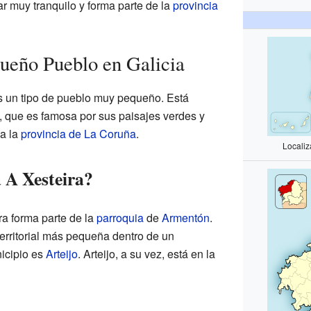
ar muy tranquilo y forma parte de la
provincia
ueño Pueblo en Galicia
s un tipo de pueblo muy pequeño. Está
, que es famosa por sus paisajes verdes y
 a la
provincia de La Coruña
.
Localiz
 A Xesteira?
ra forma parte de la
parroquia
de
Armentón
.
erritorial más pequeña dentro de un
nicipio es
Arteijo
. Arteijo, a su vez, está en la