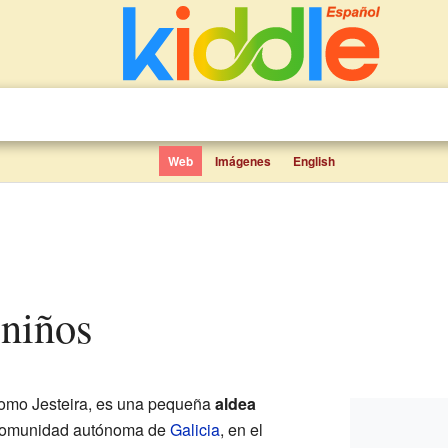
Web
Imágenes
English
 niños
como Jesteira, es una pequeña
aldea
 comunidad autónoma de
Galicia
, en el