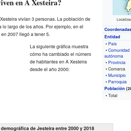
iven en A Xesteira?
Xesteira vivían 3 personas. La población de
Localiza
 lo largo de los años. Por ejemplo, en el
Coordenada
 en 2007 llegó a tener 5.
Entidad
•
País
La siguiente gráfica muestra
•
Comunidad
cómo ha cambiado el número
autónoma
de habitantes en A Xesteira
•
Provincia
• Comarca
desde el año 2000:
•
Municipio
•
Parroquia
Población
(2
• Total
 demográfica de Jesteira entre 2000 y 2018