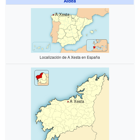
Aldea
A Xesta
Localización de A Xesta en España
A Xesta