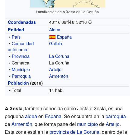
Localización de A Xesta en La Coruña
43°16′39″N
8°32′16″O
Coordenadas
Aldea
Entidad
•
País
España
•
Comunidad
Galicia
autónoma
•
Provincia
La Coruña
• Comarca
La Coruña
•
Municipio
Arteijo
•
Parroquia
Armentón
Población
(2018)
• Total
14 hab.
A Xesta
, también conocida como Jesta o Xesta, es una
pequeña
aldea
en
España
. Se encuentra en la
parroquia
de
Armentón
, que forma parte del
municipio
de
Arteijo
.
Esta zona está en la
provincia de La Coruña
, dentro de la