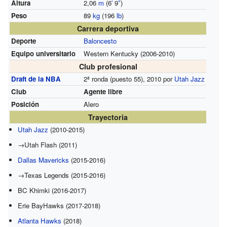
Altura
2,06
m
(6
′
9
″
)
Peso
89
kg
(196
lb
)
Carrera deportiva
Deporte
Baloncesto
Equipo universitario
Western Kentucky (2006-2010)
Club profesional
Draft de la NBA
2ª ronda (puesto 55), 2010 por
Utah Jazz
Club
Agente libre
Posición
Alero
Trayectoria
Utah Jazz
(2010-2015)
→Utah Flash (2011)
Dallas Mavericks
(2015-2016)
→Texas Legends (2015-2016)
BC Khimki (2016-2017)
Erie BayHawks (2017-2018)
Atlanta Hawks
(2018)