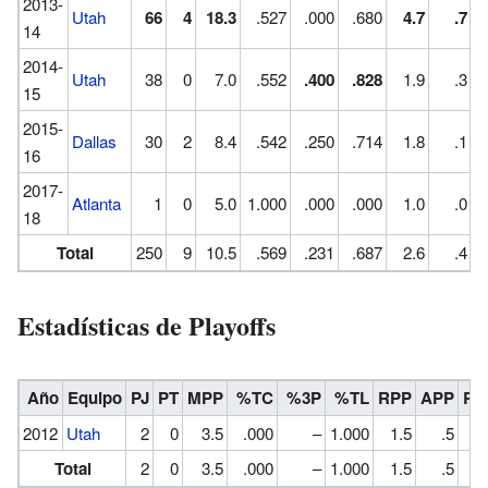
2013-
Utah
66
4
18.3
.527
.000
.680
4.7
.7
14
2014-
Utah
38
0
7.0
.552
.400
.828
1.9
.3
15
2015-
Dallas
30
2
8.4
.542
.250
.714
1.8
.1
16
2017-
Atlanta
1
0
5.0
1.000
.000
.000
1.0
.0
18
Total
250
9
10.5
.569
.231
.687
2.6
.4
Estadísticas de Playoffs
Año
Equipo
PJ
PT
MPP
%TC
%3P
%TL
RPP
APP
RO
2012
Utah
2
0
3.5
.000
–
1.000
1.5
.5
Total
2
0
3.5
.000
–
1.000
1.5
.5