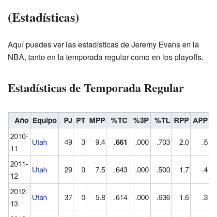
(Estadísticas)
Aquí puedes ver las estadísticas de Jeremy Evans en la
NBA, tanto en la temporada regular como en los playoffs.
Estadísticas de Temporada Regular
Año
Equipo
PJ
PT
MPP
%TC
%3P
%TL
RPP
APP
2010-
Utah
49
3
9.4
.661
.000
.703
2.0
.5
11
2011-
Utah
29
0
7.5
.643
.000
.500
1.7
.4
12
2012-
Utah
37
0
5.8
.614
.000
.636
1.6
.3
13