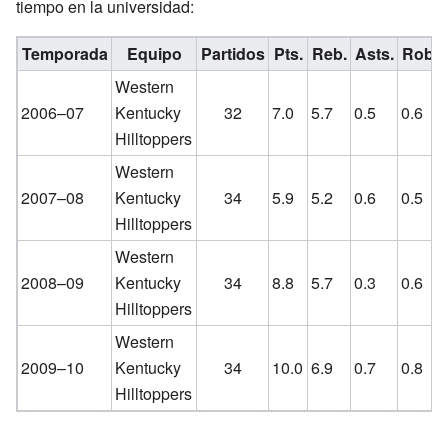
tiempo en la universidad:
Temporada
Equipo
Partidos
Pts.
Reb.
Asts.
Rob.
Western
2006–07
Kentucky
32
7.0
5.7
0.5
0.6
Hilltoppers
Western
2007–08
Kentucky
34
5.9
5.2
0.6
0.5
Hilltoppers
Western
2008–09
Kentucky
34
8.8
5.7
0.3
0.6
Hilltoppers
Western
2009–10
Kentucky
34
10.0
6.9
0.7
0.8
Hilltoppers