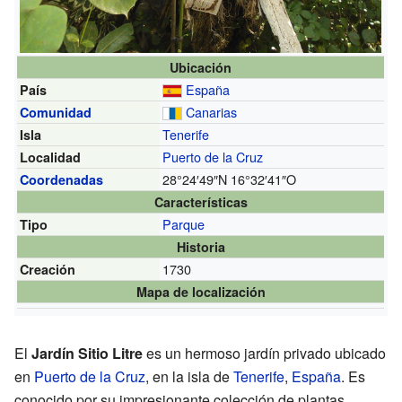
Ubicación
España
País
Canarias
Comunidad
Tenerife
Isla
Puerto de la Cruz
Localidad
28°24′49″N
16°32′41″O
Coordenadas
Características
Parque
Tipo
Historia
1730
Creación
Mapa de localización
El
Jardín Sitio Litre
es un hermoso jardín privado ubicado
en
Puerto de la Cruz
, en la isla de
Tenerife
,
España
. Es
conocido por su impresionante colección de plantas