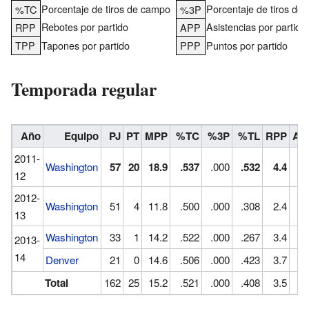
Porcentaje de tiros de campo
Porcentaje de tiros de 
%TC
%3P
Rebotes por partido
Asistencias por partido
RPP
APP
TPP
Tapones por partido
PPP
Puntos por partido
Temporada regular
Año
Equipo
PJ
PT
MPP
%TC
%3P
%TL
RPP
AP
2011-
Washington
57
20
18.9
.537
.000
.532
4.4
12
2012-
Washington
51
4
11.8
.500
.000
.308
2.4
13
Washington
33
1
14.2
.522
.000
.267
3.4
2013-
14
Denver
21
0
14.6
.506
.000
.423
3.7
Total
162
25
15.2
.521
.000
.408
3.5