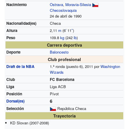
Nacimiento
Ostrava
,
Moravia-Silesia
Checoslovaquia
24 de abril de 1990
Nacionalidad(es)
Checa
Altura
2,11
m
(6
′
11
″
)
Peso
109.8
kg
(242
lb
)
Carrera deportiva
Deporte
Baloncesto
Club profesional
Draft de la NBA
1.ª ronda (puesto 6), 2011 por
Washington
Wizards
Club
FC Barcelona
Liga
Liga ACB
Posición
Pívot
6
Dorsal(es)
Selección
República Checa
Trayectoria
KD Slovan (2007-2008)