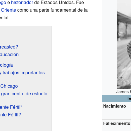
ogo
e
historiador
de Estados Unidos. Fue
Oriente
como una parte fundamental de la
ntal.
reasted?
educación
tología
 trabajos importantes
e Chicago
James B
 gran centro de estudio
I
Nacimiento
nte Fértil"
nte Fértil?
Fallecimiento