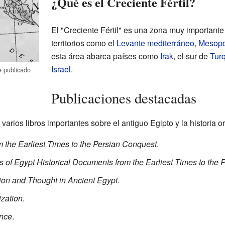
¿Qué es el Creciente Fértil?
El "Creciente Fértil" es una zona muy importante
territorios como el
Levante mediterráneo
,
Mesopo
esta área abarca países como
Irak
, el sur de
Tur
Israel
.
 publicado
Publicaciones destacadas
rios libros importantes sobre el antiguo Egipto y la historia or
m the Earliest Times to the Persian Conquest
.
 of Egypt Historical Documents from the Earliest Times to the
ion and Thought in Ancient Egypt
.
ization
.
nce
.