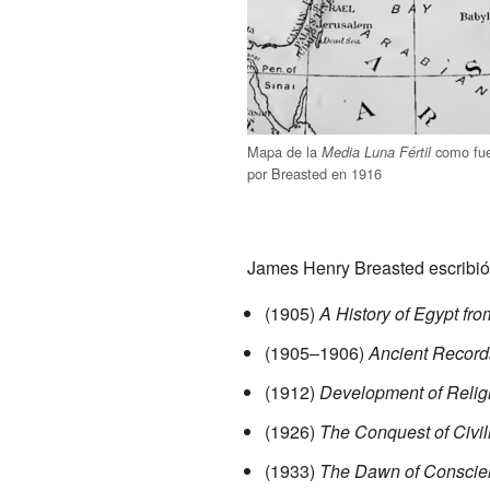
Mapa de la
como fue
Media Luna Fértil
por Breasted en 1916
James Henry Breasted escribió va
(1905)
A History of Egypt fro
(1905–1906)
Ancient Records
(1912)
Development of Relig
(1926)
The Conquest of Civil
(1933)
The Dawn of Conscie