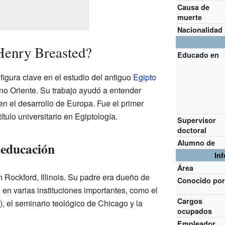
Causa de
muerte
Nacionalidad
Henry Breasted?
Educado en
igura clave en el estudio del antiguo
Egipto
ano Oriente. Su trabajo ayudó a entender
en el desarrollo de Europa. Fue el primer
tulo universitario en Egiptología.
Supervisor
doctoral
Alumno de
 educación
In
Área
Rockford, Illinois. Su padre era dueño de
Conocido po
 en varias instituciones importantes, como el
Cargos
, el seminario teológico de Chicago y la
ocupados
Empleador