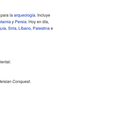
 para la
arqueología
. Incluye
tamia
y
Persia
. Hoy en día,
quía
,
Siria
,
Líbano
,
Palestina
e
iental:
 Persian Conquest
.