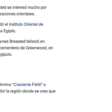
sted se interesó mucho por
izaciones orientales.
dó el
Instituto Oriental de
 a Egipto.
James Breasted falleció en
l cementerio de Greenwood, en
gipcio.
érmino "
Creciente Fértil
" o
bir la región donde se cree que