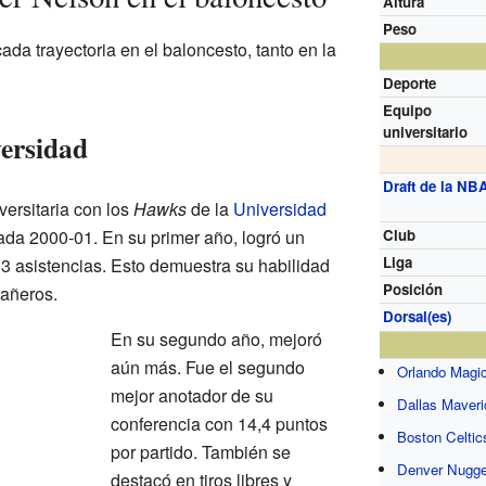
Altura
Peso
da trayectoria en el baloncesto, tanto en la
Deporte
Equipo
universitario
versidad
Draft de la NB
ersitaria con los
Hawks
de la
Universidad
da 2000-01. En su primer año, logró un
Club
Liga
13 asistencias. Esto demuestra su habilidad
Posición
pañeros.
Dorsal(es)
En su segundo año, mejoró
aún más. Fue el segundo
Orlando Magi
mejor anotador de su
Dallas Maver
conferencia con 14,4 puntos
Boston Celtic
por partido. También se
Denver Nugge
destacó en tiros libres y