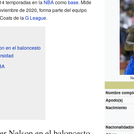
 14 temporadas en la
NBA
como
base
. Mide
oviembre de 2020, forma parte del equipo
 Coats de la
G League
.
on en el baloncesto
ersidad
NBA
Ne
Nombre compl
Apodo(s)
Nacimiento
Nacionalidad(e
er Nelson en el baloncesto