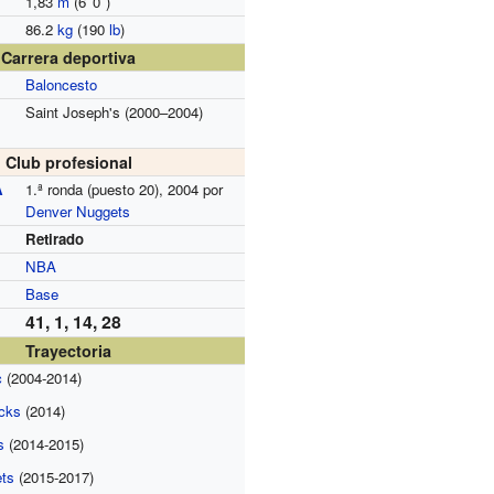
1,83
m
(6
′
0
″
)
86.2
kg
(190
lb
)
Carrera deportiva
Baloncesto
Saint Joseph's (2000–2004)
Club profesional
A
1.ª ronda (puesto 20), 2004 por
Denver Nuggets
Retirado
NBA
Base
41, 1, 14, 28
Trayectoria
c
(2004-2014)
icks
(2014)
s
(2014-2015)
ts
(2015-2017)