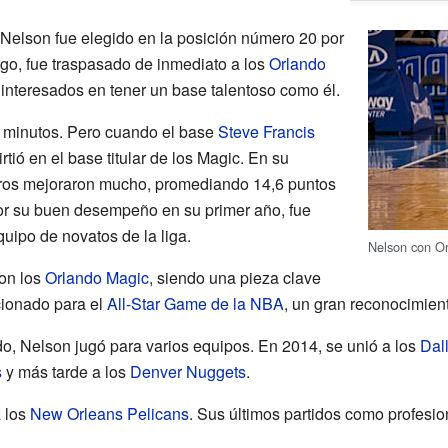
 Nelson fue elegido en la posición número 20 por
go, fue traspasado de inmediato a los
Orlando
interesados en tener un base talentoso como él.
s minutos. Pero cuando el base
Steve Francis
tió en el base titular de los Magic. En su
os mejoraron mucho, promediando 14,6 puntos
 Por su buen desempeño en su primer año, fue
uipo de novatos de la liga.
Nelson con O
on los
Orlando Magic
, siendo una pieza clave
cionado para el
All-Star Game de la NBA
, un gran reconocimient
, Nelson jugó para varios equipos. En 2014, se unió a los
Dal
s
y más tarde a los
Denver Nuggets
.
 los
New Orleans Pelicans
. Sus últimos partidos como profesio