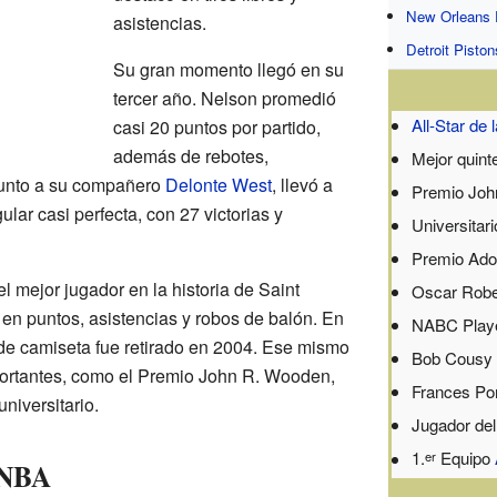
New Orleans 
asistencias.
Detroit Piston
Su gran momento llegó en su
tercer año. Nelson promedió
All-Star de
casi 20 puntos por partido,
además de rebotes,
Mejor quint
 Junto a su compañero
Delonte West
, llevó a
Premio Joh
ar casi perfecta, con 27 victorias y
Universitar
Premio Ado
l mejor jugador en la historia de Saint
Oscar Robe
 en puntos, asistencias y robos de balón. En
NABC Player
de camiseta fue retirado en 2004. Ese mismo
Bob Cousy 
portantes, como el Premio John R. Wooden,
Frances Po
niversitario.
Jugador del
1.
Equipo
er
a NBA