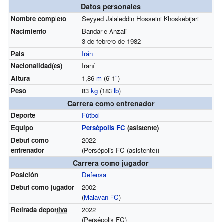
Datos personales
Nombre completo
Seyyed Jalaleddin Hosseini Khoskebijari
Nacimiento
Bandar-e Anzali
3 de febrero de 1982
País
Irán
Nacionalidad(es)
Iraní
Altura
1,86
m
(6
′
1
″
)
Peso
83
kg
(183
lb
)
Carrera como entrenador
Deporte
Fútbol
Equipo
Persépolis FC
(asistente)
Debut como
2022
entrenador
(Persépolis FC (asistente))
Carrera como jugador
Posición
Defensa
Debut como jugador
2002
(
Malavan FC
)
Retirada deportiva
2022
(Persépolis FC)