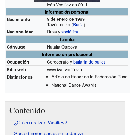
Iván Vasíliev en 2011
Información personal
9 de enero de 1989
Nacimiento
Tavrichanka (
Rusia
)
Rusa y
soviética
Nacionalidad
Familia
Natalia Osipova
Cónyuge
Información profesional
Coreógrafo y
bailarín de ballet
Ocupación
www.ivanvasiliev.ru
Sitio web
Artista de Honor de la Federación Rusa
Distinciones
National Dance Awards
Contenido
¿Quién es Iván Vasíliev?
Sus primeros pasos en la danza