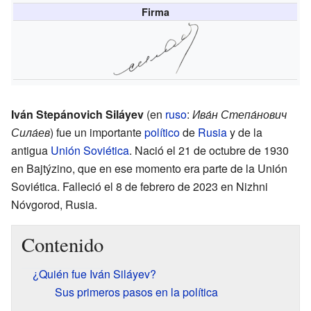
Firma
Iván Stepánovich Siláyev
(en
ruso
:
Ива́н Степа́нович
Сила́ев
) fue un importante
político
de
Rusia
y de la
antigua
Unión Soviética
. Nació el 21 de octubre de 1930
en Bajtýzino, que en ese momento era parte de la Unión
Soviética. Falleció el 8 de febrero de 2023 en Nizhni
Nóvgorod, Rusia.
Contenido
¿Quién fue Iván Siláyev?
Sus primeros pasos en la política