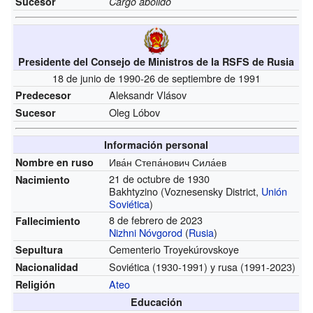
Sucesor
Cargo abolido
Presidente del Consejo de Ministros de la RSFS de Rusia
18 de junio de 1990-26 de septiembre de 1991
Aleksandr Vlásov
Predecesor
Oleg Lóbov
Sucesor
Información personal
Ива́н Степа́нович Сила́ев
Nombre en ruso
21 de octubre de 1930
Nacimiento
Bakhtyzino (Voznesensky District,
Unión
Soviética
)
8 de febrero de 2023
Fallecimiento
Nizhni Nóvgorod
(
Rusia
)
Cementerio Troyekúrovskoye
Sepultura
Soviética
(1930-1991)
y rusa
(1991-2023)
Nacionalidad
Ateo
Religión
Educación