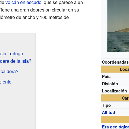
 de
volcán en escudo
, que se parece a un
iene una gran depresión circular en su
kilómetro de ancho y 100 metros de
sla Tortuga
era de la isla?
Coordenadas
Loca
 caldera?
País
ciente
División
Localización
Car
Tipo
Altitud
Era geológic