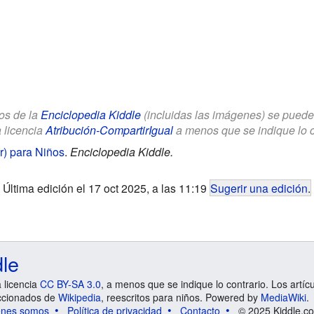
los de la
Enciclopedia Kiddle
(incluidas las imágenes) se puede u
a licencia
Atribución-CompartirIgual
a menos que se indique lo con
ur) para Niños
.
Enciclopedia Kiddle.
Última edición el 17 oct 2025, a las 11:19
Sugerir una edición
.
dle
a licencia
CC BY-SA 3.0
, a menos que se indique lo contrario. Los artíc
ccionados de
Wikipedia
, reescritos para niños. Powered by
MediaWiki
.
énes somos
Política de privacidad
Contacto
© 2025 Kiddle.co