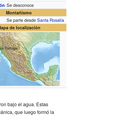
Se desconoce
ión
Montañismo
Se parte desde
Santa Rosalía
apa de localización
sla Tortuga
on bajo el agua. Estas
cánica, que luego formó la