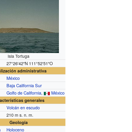
Isla Tortuga
27°26′42″N
111°52′51″O
lización administrativa
México
Baja California Sur
Golfo de California
,
México
acterísticas generales
Volcán en escudo
210
m s. n. m.
Geología
Holoceno
a