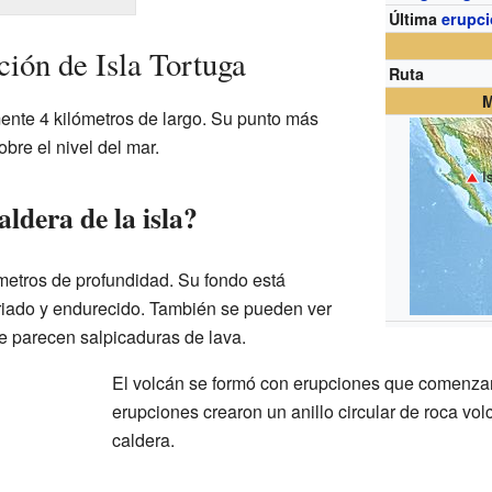
Última
erupc
ión de Isla Tortuga
Ruta
M
ente 4 kilómetros de largo. Su punto más
bre el nivel del mar.
I
ldera de la isla?
 metros de profundidad. Su fondo está
friado y endurecido. También se pueden ver
 parecen salpicaduras de lava.
El volcán se formó con erupciones que comenzar
erupciones crearon un anillo circular de roca vol
caldera.