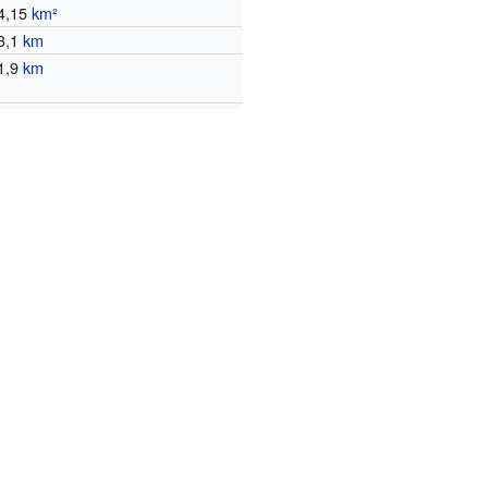
4,15
km²
3,1
km
1,9
km