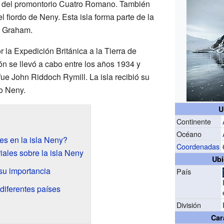
te del promontorio Cuatro Romano. También
el fiordo de Neny. Esta isla forma parte de la
de Graham.
r la Expedición Británica a la Tierra de
 se llevó a cabo entre los años 1934 y
fue John Riddoch Rymill. La isla recibió su
do Neny.
U
Continente
Océano
es en la isla Neny?
Coordenadas
iales sobre la isla Neny
Ubi
 su importancia
País
diferentes países
División
Car