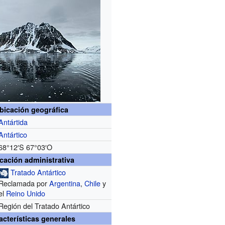
bicación geográfica
Antártida
Antártico
68°12′S
67°03′O
cación administrativa
Tratado Antártico
Reclamada por
Argentina
,
Chile
y
el
Reino Unido
Región del Tratado Antártico
acterísticas generales