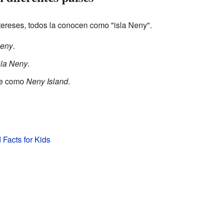
tereses, todos la conocen como "isla Neny".
Neny
.
sla Neny
.
ce como
Neny Island
.
 Facts for Kids