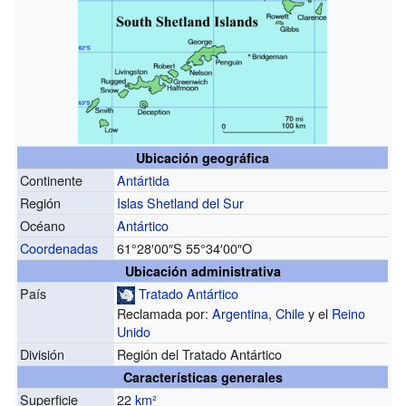
Ubicación geográfica
Continente
Antártida
Región
Islas Shetland del Sur
Océano
Antártico
Coordenadas
61°28′00″S
55°34′00″O
Ubicación administrativa
País
Tratado Antártico
Reclamada por:
Argentina
,
Chile
y el
Reino
Unido
División
Región del Tratado Antártico
Características generales
Superficie
22
km²