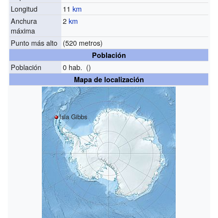
Longitud
11
km
Anchura
2
km
máxima
Punto más alto
(520 metros)
Población
Población
0 hab. ()
Mapa de localización
Isla Gibbs