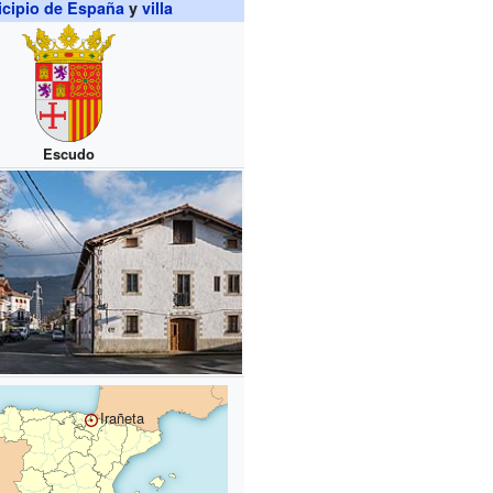
cipio de España
y
villa
Escudo
Irañeta