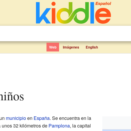
Web
Imágenes
English
 niños
 un
municipio
en
España
. Se encuentra en la
a unos 32 kilómetros de
Pamplona
, la capital