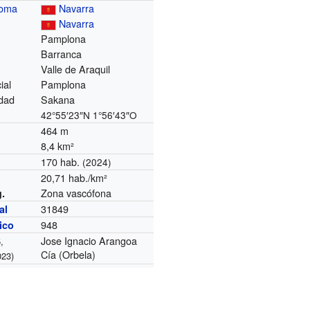
noma
Navarra
Navarra
Pamplona
Barranca
Valle de Araquil
ial
Pamplona
dad
Sakana
42°55′23″N
1°56′43″O
464 m
8,4 km²
170 hab.
(2024)
20,71 hab./km²
Zona vascófona
g.
31849
al
948
nico
Jose Ignacio Arangoa
,
Cía (Orbela)
023)