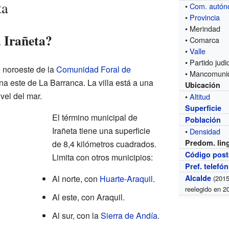
ta
•
Com. autó
•
Provincia
• Merindad
 Irañeta?
• Comarca
•
Valle
• Partido judic
e noroeste de la
Comunidad Foral de
• Mancomuni
na este de La Barranca. La villa está a una
Ubicación
vel del mar.
•
Altitud
Superficie
El término municipal de
Población
Irañeta tiene una superficie
•
Densidad
Predom. lin
de 8,4 kilómetros cuadrados.
Código post
Limita con otros municipios:
Pref. telefó
Al norte, con
Huarte-Araquil
.
Alcalde
(2015
reelegido en 2
Al este, con Araquil.
Al sur, con la
Sierra de Andía
.