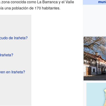
a zona conocida como La Barranca y el Valle
muni
nía una población de 170 habitantes.
cudo de Irañeta?
Irañeta?
en en Irañeta?