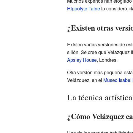
Muchos expertos han elogiado e
Hippolyte Taine
lo consideró «l
¿Existen otras versi
Existen varias versiones de est
sillón. Se cree que Velázquez 
Apsley House
, Londres.
Otra versión más pequeña está
Velázquez, en el
Museo Isabell
La técnica artístic
¿Cómo Velázquez cap
Una de las grandes habilidades