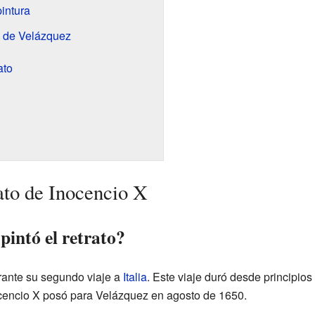
pintura
o de Velázquez
ato
rato de Inocencio X
intó el retrato?
urante su segundo viaje a
Italia
. Este viaje duró desde principi
cencio X posó para Velázquez en agosto de 1650.