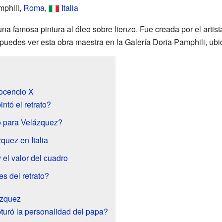
mphili,
Roma
,
Italia
na famosa pintura al óleo sobre lienzo. Fue creada por el artis
 puedes ver esta obra maestra en la Galería Doria Pamphili, ub
nocencio X
ntó el retrato?
ó para Velázquez?
quez en Italia
 el valor del cuadro
es del retrato?
ázquez
uró la personalidad del papa?