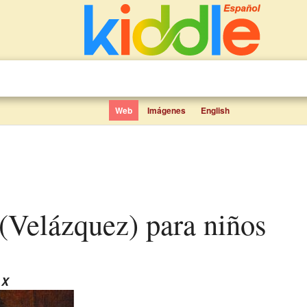
Web
Imágenes
English
 (Velázquez) para niños
 X