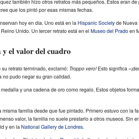
zquez también hizo otros retratos más pequeños. Estos eran de
cree que los pintó por esas mismas fechas.
onservan hoy en día. Uno está en la
Hispanic Society
de Nueva Y
l Reino Unido. Un tercer retrato está en el
Museo del Prado
en M
 y el valor del cuadro
 su retrato terminado, exclamó:
Troppo vero!
Esto significa «¡d
pa no pudo negar su gran calidad.
 medalla y una cadena de oro como regalo. Estos objetos formar
 misma familia desde que fue pintado. Primero estuvo con la fam
enso valor, la familia no suele prestarlo a otros museos. Sin e
d y en la
National Gallery de Londres
.