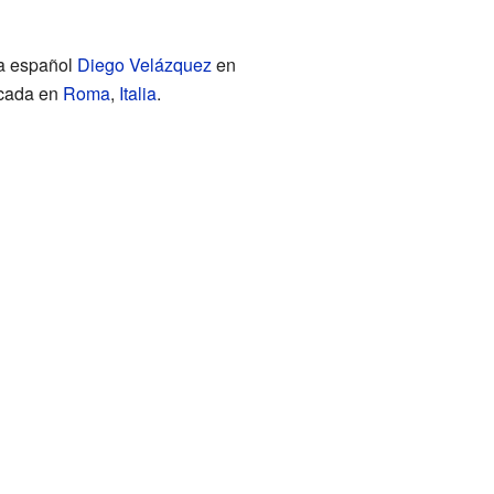
ta español
Diego Velázquez
en
icada en
Roma
,
Italia
.