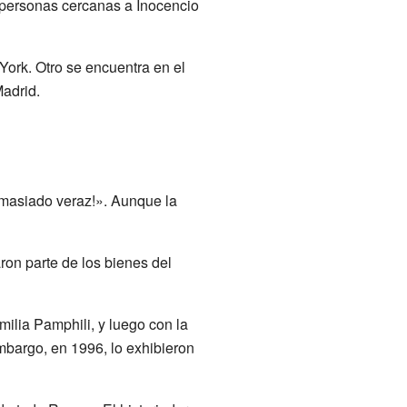
 personas cercanas a Inocencio
ork. Otro se encuentra en el
adrid.
emasiado veraz!». Aunque la
on parte de los bienes del
ilia Pamphili, y luego con la
mbargo, en 1996, lo exhibieron