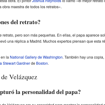
sta obra. El pintor
Joshua Reynolds
lo llamó «el mejor retrato
a obra maestra de todos los retratos».
ones del retrato?
e retrato, pero son más pequeñas. En ellas, el papa aparece sol
llevó una réplica a Madrid. Muchos expertos piensan que esta ré
 en la
National Gallery de Washington
. También hay una copia, 
a Stewart Gardner
de
Boston
.
a de Velázquez
turó la personalidad del papa?
 de Velázquez era su capacidad para mostrar la personalidad d