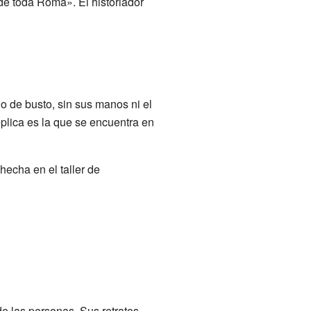
 de toda Roma». El historiador
o de busto, sin sus manos ni el
plica es la que se encuentra en
hecha en el taller de
e las personas. Sus retratos