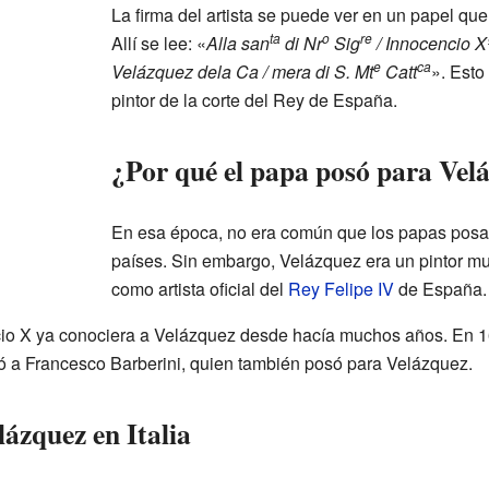
La firma del artista se puede ver en un papel que
ta
o
re
Allí se lee: «
Alla san
di Nr
Sig
/ Innocencio Xº
e
ca
Velázquez dela Ca / mera di S. Mt
Catt
». Esto
pintor de la corte del Rey de España.
¿Por qué el papa posó para Vel
En esa época, no era común que los papas posara
países. Sin embargo, Velázquez era un pintor muy
como artista oficial del
Rey Felipe IV
de España.
cio X ya conociera a Velázquez desde hacía muchos años. En 16
ó a Francesco Barberini, quien también posó para Velázquez.
lázquez en Italia