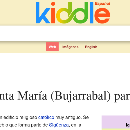
Web
Imágenes
English
anta María (Bujarrabal) pa
 edificio religioso
católico
muy antiguo. Se
eblo que forma parte de
Sigüenza
, en la
I