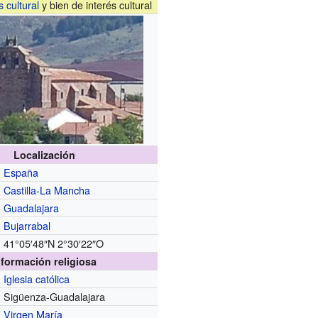
s cultural
y bien de interés cultural
Localización
España
Castilla-La Mancha
Guadalajara
Bujarrabal
41°05′48″N
2°30′22″O
nformación religiosa
Iglesia católica
Sigüenza-Guadalajara
Virgen María