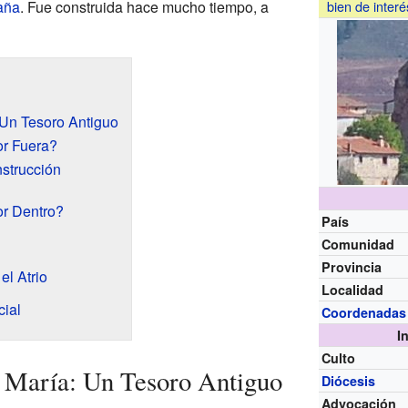
aña
. Fue construida hace mucho tiempo, a
bien de interé
 Un Tesoro Antiguo
or Fuera?
strucción
or Dentro?
País
Comunidad
Provincia
el Atrio
Localidad
ial
Coordenadas
I
Culto
a María: Un Tesoro Antiguo
Diócesis
Advocación