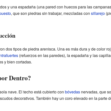
 lados y una espadaña (una pared con huecos para las campanas)
uesto
, que son piedras sin trabajar, mezcladas con
sillarejo
(pi
ucción
ron dos tipos de piedra arenisca. Una es más dura y de color roj
ntrafuertes
(refuerzos en las paredes), la espadaña y las capill
es y bien cortadas.
 por Dentro?
 sola nave. El techo está cubierto con
bóvedas
nervadas, que so
escudos decorativos. También hay un coro elevado en la parte de