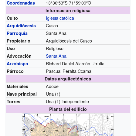
13°30′53″S
71°59′09″O
Coordenadas
Información religiosa
Iglesia católica
Culto
Cusco
Arquidiócesis
Santa Ana
Parroquia
Arquidiócesis del Cusco
Propietario
Religioso
Uso
Santa Ana
Advocación
Richard Daniel Alarcón Urrutia
Arzobispo
Pascual Peralta Ccama
Párroco
Datos arquitectónicos
Adobe
Materiales
Una (1)
Nave principal
Una (1) independiente
Torres
Planta del edificio