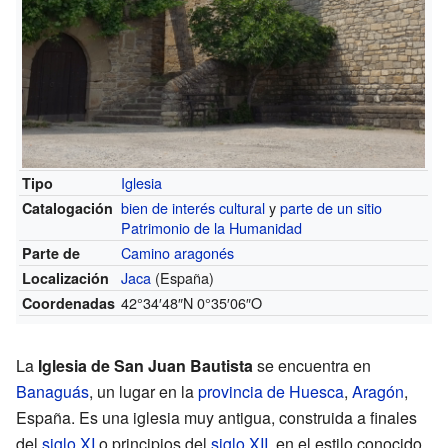
Iglesia
Tipo
bien de interés cultural
y
parte de un sitio
Catalogación
Patrimonio de la Humanidad
Camino aragonés
Parte de
Jaca
(España)
Localización
42°34′48″N
0°35′06″O
Coordenadas
La
Iglesia de San Juan Bautista
se encuentra en
Banaguás
, un lugar en la
provincia de Huesca
,
Aragón
,
España. Es una iglesia muy antigua, construida a finales
del
siglo XI
o principios del
siglo XII
, en el estilo conocido