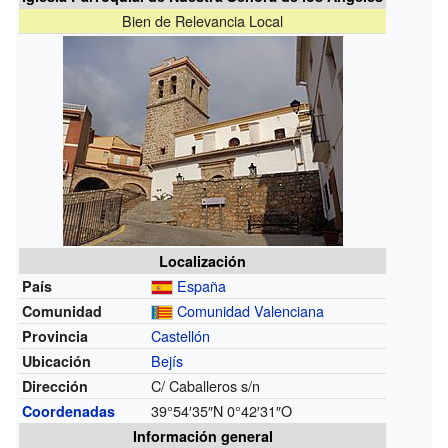
Bien de Relevancia Local
Localización
España
País
Comunidad Valenciana
Comunidad
Castellón
Provincia
Bejís
Ubicación
C/ Caballeros s/n
Dirección
39°54′35″N
0°42′31″O
Coordenadas
Información general