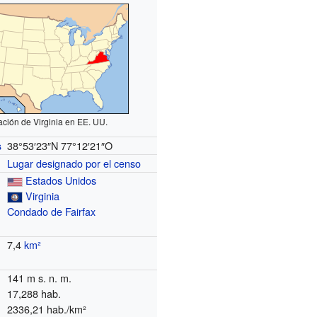
ación de Virginia en EE. UU.
38°53′23″N
77°12′21″O
s
Lugar designado por el censo
Estados Unidos
Virginia
Condado de Fairfax
7,4
km²
141 m s. n. m.
17,288 hab.
2336,21 hab./km²