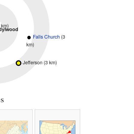
 km)
Idylwood
Falls Church
(3
km)
Jefferson (3 km)
es