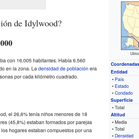
ción de Idylwood?
2000
Ubic
aba con 16.005 habitantes. Había 6.560
Coordenada
ndo en la zona. La
densidad de población
era
Entidad
onas por cada kilómetro cuadrado.
•
País
•
Estado
•
Condado
Superficie
• Total
od, el 26,6% tenía niños menores de 18
Altitud
ares (45,8%) estaban formados por parejas
• Media
• Total
 los hogares estaban compuestos por una
•
Densidad