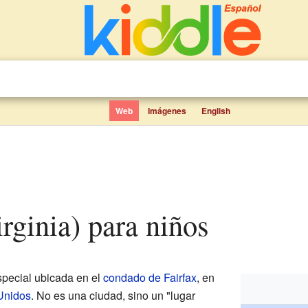
Web
Imágenes
English
rginia) para niños
pecial ubicada en el
condado de Fairfax
, en
Unidos
. No es una ciudad, sino un "lugar