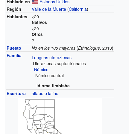
Estados Unidos
Hablado en
Valle de la Muerte
(
California
)
Región
<20
Hablantes
Nativos
<20
Otros
?
(
, 2013)
Puesto
No en los 100 mayores
Ethnologue
Familia
Lenguas uto-aztecas
Uto-aztecas septentrionales
Númico
Númico central
idioma timbisha
alfabeto latino
Escritura