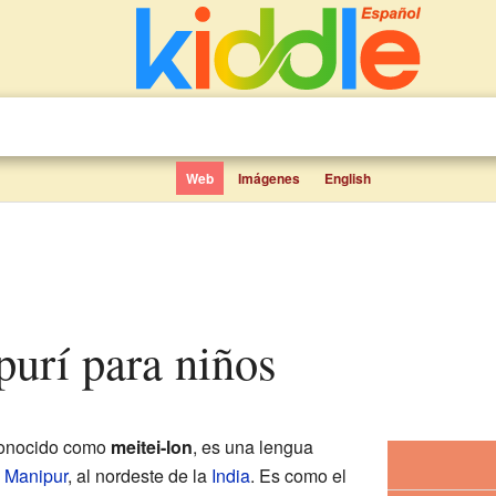
Web
Imágenes
English
purí para niños
conocido como
meitei-lon
, es una lengua
e
Manipur
, al nordeste de la
India
. Es como el