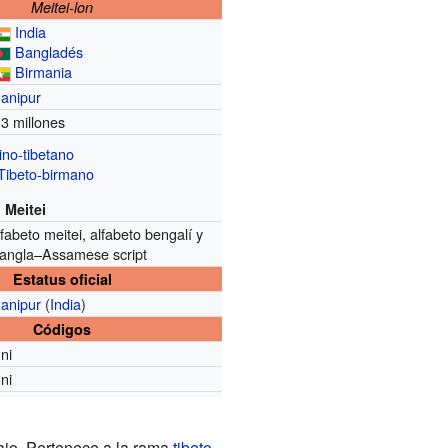
Meitei-lon
India
Bangladés
Birmania
anipur
,3 millones
ino-tibetano
Tibeto-birmano
Meitei
lfabeto meitei, alfabeto bengalí y
angla–Assamese script
Estatus oficial
anipur
(
India
)
Códigos
ni
ni
ajo. Pertenece a la rama
tibeto-