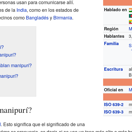
rsonas usan para comunicarse allí.
es de la
India
, como en los estados de
Hablado en
vecinos como
Bangladés
y
Birmania
.
M
Región
3
Hablantes
Familia
S
í?
anipurí?
blan manipurí?
a
Escritura
B
manipurí?
M
Oficial en
m
ISO 639-2
manipurí?
m
ISO 639-3
l
. Esto significa que el significado de una
mo se pronuncie, es decir, si se usa un tono más alto o más b