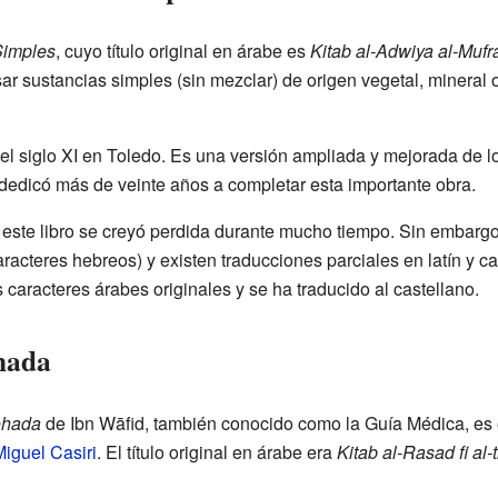
Simples
, cuyo título original en árabe es
Kitab al-Adwiya al-Mufr
 sustancias simples (sin mezclar) de origen vegetal, mineral o
n el siglo XI en Toledo. Es una versión ampliada y mejorada de l
 dedicó más de veinte años a completar esta importante obra.
e este libro se creyó perdida durante mucho tiempo. Sin embarg
aracteres hebreos) y existen traducciones parciales en latín y 
us caracteres árabes originales y se ha traducido al castellano.
hada
ohada
de Ibn Wāfid, también conocido como la Guía Médica, es e
iguel Casiri
. El título original en árabe era
Kitab al-Rasad fi al-