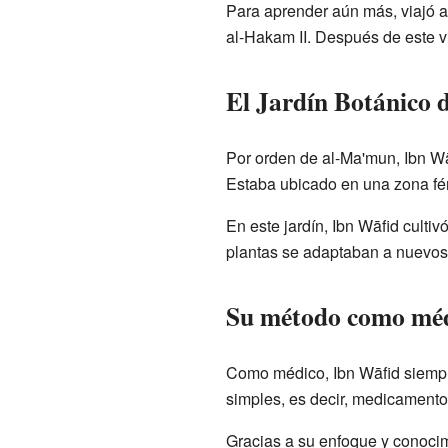
Para aprender aún más, viajó 
al-Hakam II. Después de este v
El Jardín Botánico 
Por orden de al-Ma'mun, Ibn Wā
Estaba ubicado en una zona fért
En este jardín, Ibn Wāfid cult
plantas se adaptaban a nuevos c
Su método como mé
Como médico, Ibn Wāfid siempre
simples, es decir, medicamento
Gracias a su enfoque y conoci