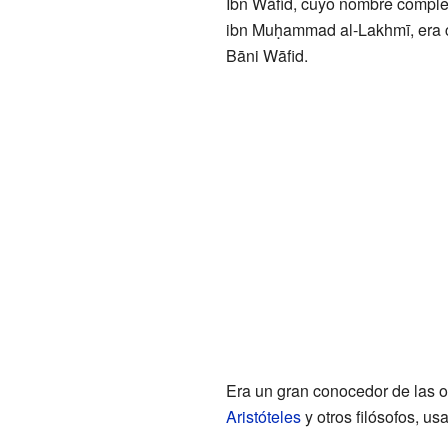
Ibn Wāfid, cuyo nombre complet
ibn Muḥammad al-Lakhmī, era 
Bāni Wāfid.
Era un gran conocedor de las 
Aristóteles
y otros filósofos, u