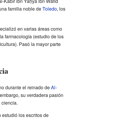
l-Kabīr ibn Yaḥyà ibn Wāfid
una familia noble de
Toledo
, los
ecializó en varias áreas como
 la farmacología (estudio de los
cultura). Pasó la mayor parte
cia
no durante el reinado de
Al-
n embargo, su verdadera pasión
 ciencia.
 estudió los escritos de