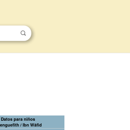
Datos para niños
enguefith / Ibn Wāfid