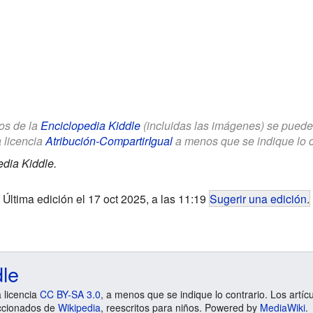
los de la
Enciclopedia Kiddle
(incluidas las imágenes) se puede u
a licencia
Atribución-CompartirIgual
a menos que se indique lo con
dia Kiddle.
Última edición el 17 oct 2025, a las 11:19
Sugerir una edición
.
dle
a licencia
CC BY-SA 3.0
, a menos que se indique lo contrario. Los artíc
ccionados de
Wikipedia
, reescritos para niños. Powered by
MediaWiki
.