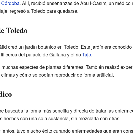
a
Córdoba
. Allí, recibió enseñanzas de Abu l-Qasim, un médico 
iaje, regresó a Toledo para quedarse.
de Toledo
fid creó un jardín botánico en Toledo. Este jardín era conocid
il cerca del palacio de Galiana y el río
Tajo
.
ivó muchas especies de plantas diferentes. También realizó expe
limas y cómo se podían reproducir de forma artificial.
dico
 buscaba la forma más sencilla y directa de tratar las enferme
s hechos con una sola sustancia, sin mezclarla con otras.
mientos, tuvo mucho éxito curando enfermedades que eran cons