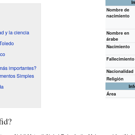
I
Nombre de
nacimiento
d y la ciencia
Nombre en
árabe
 Toledo
Nacimiento
co
Fallecimiento
más importantes?
Nacionalidad
amentos Simples
Religión
da
In
Área
fid?