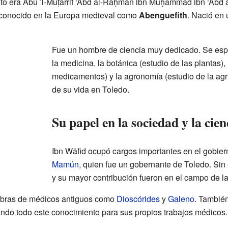
o era Abū ’l-Muṭarrif ‘Abd al-Raḥmān ibn Muḥammad ibn ‘Abd a
conocido en la Europa medieval como
Abenguefith
. Nació en 
Fue un hombre de ciencia muy dedicado. Se esp
la medicina, la botánica (estudio de las plantas),
medicamentos) y la agronomía (estudio de la agri
de su vida en Toledo.
Su papel en la sociedad y la cien
Ibn Wāfid ocupó cargos importantes en el gobier
Mamún
, quien fue un gobernante de Toledo. Si
y su mayor contribución fueron en el campo de la
obras de médicos antiguos como
Dioscórides
y
Galeno
. También
sando todo este conocimiento para sus propios trabajos médicos.