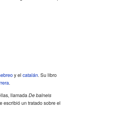
hebreo
y el
catalán
. Su libro
rera
.
ellas, llamada
De balneis
 escribió un tratado sobre el