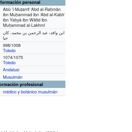
nformación personal
Abū ’l-Muṭarrif ‘Abd al-Raḥmān
ibn Muḥammad ibn ‘Abd al-Kabīr
ibn Yaḥyà ibn Wāfid ibn
Muḥammad al-Lakhmī
ابن وافد، عبد الرحمن بن محمد، كان
حيا
998/1008
Toledo
1074/1075
Toledo
Andalusí
Musulmán
formación profesional
médico
y
botánico
musulmán