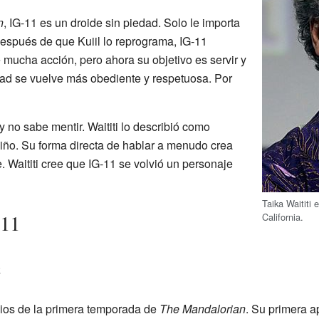
n
, IG-11 es un droide sin piedad. Solo le importa
espués de que Kuiil lo reprograma, IG-11
mucha acción, pero ahora su objetivo es servir y
dad se vuelve más obediente y respetuosa. Por
 no sabe mentir. Waititi lo describió como
iño. Su forma directa de hablar a menudo crea
. Waititi cree que IG-11 se volvió un personaje
Taika Waititi
-11
California.
n
dios de la primera temporada de
The Mandalorian
. Su primera ap