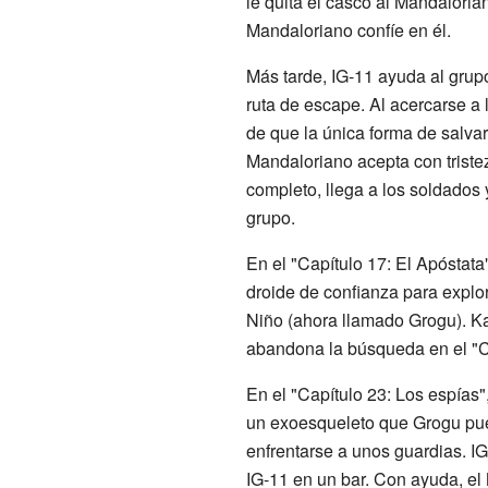
le quita el casco al Mandaloria
Mandaloriano confíe en él.
Más tarde, IG-11 ayuda al grup
ruta de escape. Al acercarse a
de que la única forma de salvar
Mandaloriano acepta con tristez
completo, llega a los soldados 
grupo.
En el "Capítulo 17: El Apóstata
droide de confianza para explor
Niño (ahora llamado Grogu). K
abandona la búsqueda en el "C
En el "Capítulo 23: Los espías"
un exoesqueleto que Grogu pued
enfrentarse a unos guardias. I
IG-11 en un bar. Con ayuda, el 