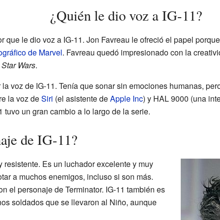
¿Quién le dio voz a IG-11?
tor que le dio voz a IG-11. Jon Favreau le ofreció el papel porqu
gráfico de Marvel
. Favreau quedó impresionado con la creativid
r
Star Wars
.
ear la voz de IG-11. Tenía que sonar sin emociones humanas, pe
re la voz de
Siri
(el asistente de
Apple Inc
) y HAL 9000 (una intel
11 tuvo un gran cambio a lo largo de la serie.
aje de IG-11?
y resistente. Es un luchador excelente y muy
rotar a muchos enemigos, incluso si son más.
on el personaje de Terminator. IG-11 también es
os soldados que se llevaron al Niño, aunque