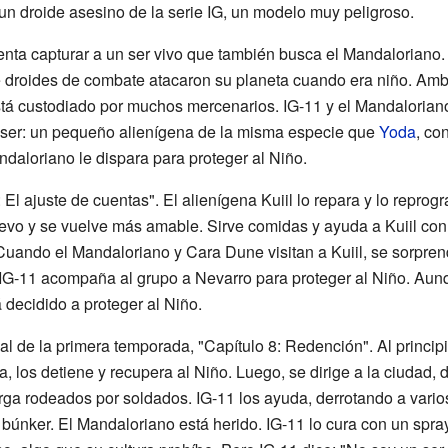
n droide asesino de la serie IG, un modelo muy peligroso.
tenta capturar a un ser vivo que también busca el Mandaloriano.
e droides de combate atacaron su planeta cuando era niño. Ambo
Está custodiado por muchos mercenarios. IG-11 y el Mandaloriano
l ser: un pequeño alienígena de la misma especie que
Yoda
, co
andaloriano le dispara para proteger al Niño.
: El ajuste de cuentas". El alienígena Kuiil lo repara y lo repr
evo y se vuelve más amable. Sirve comidas y ayuda a Kuiil co
 Cuando el Mandaloriano y Cara Dune visitan a Kuiil, se sorprend
 IG-11 acompaña al grupo a Nevarro para proteger al Niño. Aun
á decidido a proteger al Niño.
al de la primera temporada, "Capítulo 8: Redención". Al princip
a, los detiene y recupera al Niño. Luego, se dirige a la ciudad,
ga rodeados por soldados. IG-11 los ayuda, derrotando a vario
 búnker. El Mandaloriano está herido. IG-11 lo cura con un spra