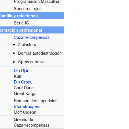
Programación Masculina
Sensores rojos
Familia y relaciones
Serie IG
formación profesional
Cazarrecompensas
2 blásters
o
Bomba autodestrucción
Spray curativo
Din Djarin
Kuiil
Din Grogu
Cara Dune
Greef Karga
Remanentes Imperiales
Stormtroopers
Moff Gideon
Gremio de
Cazarrecompensas