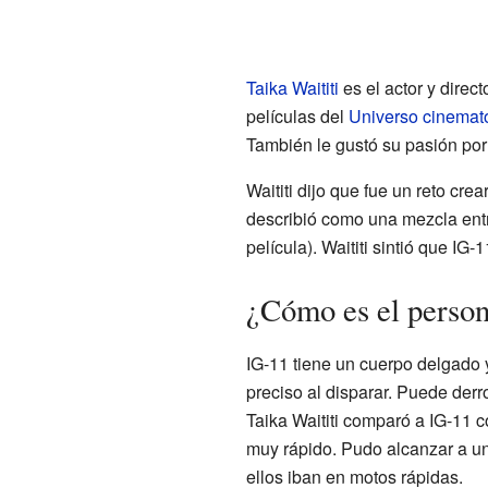
Taika Waititi
es el actor y direc
películas del
Universo cinemato
También le gustó su pasión po
Waititi dijo que fue un reto cr
describió como una mezcla ent
película). Waititi sintió que IG-
¿Cómo es el person
IG-11 tiene un cuerpo delgado 
preciso al disparar. Puede der
Taika Waititi comparó a IG-11 c
muy rápido. Pudo alcanzar a un
ellos iban en motos rápidas.