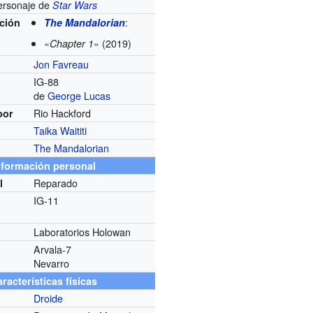
ersonaje de
Star Wars
:
ición
The Mandalorian
«
» (2019)
Chapter 1
Jon Favreau
IG-88
de
George Lucas
Rio Hackford
por
Taika Waititi
The Mandalorian
nformación personal
Reparado
l
IG-11
Laboratorios Holowan
Arvala-7
Nevarro
racterísticas físicas
Droide