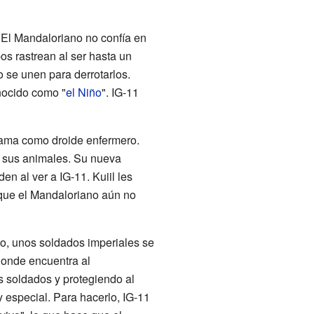
 El Mandaloriano no confía en
s rastrean al ser hasta un
 se unen para derrotarlos.
nocido como "
el Niño
". IG-11
ograma como droide enfermero.
n sus animales. Su nueva
en al ver a IG-11. Kuiil les
que el Mandaloriano aún no
io, unos soldados imperiales se
 donde encuentra al
s soldados y protegiendo al
y especial. Para hacerlo, IG-11