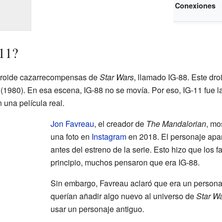
Conexiones
11?
 droide cazarrecompensas de
Star Wars
, llamado IG-88. Este dr
(1980). En esa escena, IG-88 no se movía. Por eso, IG-11 fue l
 una película real.
Jon Favreau
, el creador de
The Mandalorian
, mo
una foto en
Instagram
en 2018. El personaje apa
antes del estreno de la serie. Esto hizo que los
principio, muchos pensaron que era IG-88.
Sin embargo, Favreau aclaró que era un persona
querían añadir algo nuevo al universo de
Star W
usar un personaje antiguo.