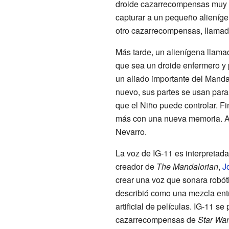
droide cazarrecompensas muy há
capturar a un pequeño aliení
otro cazarrecompensas, llama
Más tarde, un alienígena llama
que sea un droide enfermero y p
un aliado importante del Mand
nuevo, sus partes se usan para c
que el Niño puede controlar. F
más con una nueva memoria. Ah
Nevarro.
La voz de IG-11 es interpretad
creador de
The Mandalorian
,
J
crear una voz que sonara robót
describió como una mezcla entr
artificial de películas. IG-11 s
cazarrecompensas de
Star War