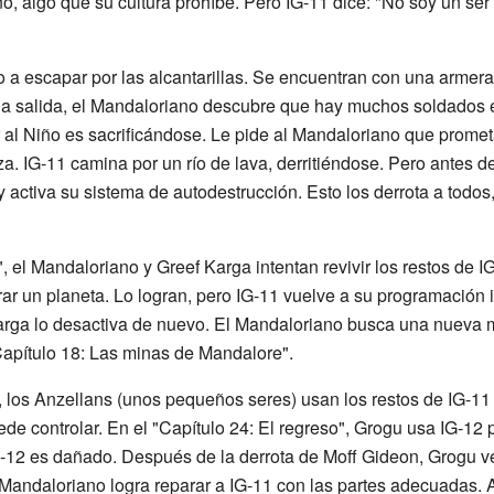
no, algo que su cultura prohíbe. Pero IG-11 dice: "No soy un ser 
o a escapar por las alcantarillas. Se encuentran con una armer
 la salida, el Mandaloriano descubre que hay muchos soldados 
 al Niño es sacrificándose. Le pide al Mandaloriano que prometa
a. IG-11 camina por un río de lava, derritiéndose. Pero antes d
y activa su sistema de autodestrucción. Esto los derrota a todo
", el Mandaloriano y Greef Karga intentan revivir los restos de 
ar un planeta. Lo logran, pero IG-11 vuelve a su programación in
arga lo desactiva de nuevo. El Mandaloriano busca una nueva m
apítulo 18: Las minas de Mandalore".
, los Anzellans (unos pequeños seres) usan los restos de IG-11 
e controlar. En el "Capítulo 24: El regreso", Grogu usa IG-12 
G-12 es dañado. Después de la derrota de Moff Gideon, Grogu v
Mandaloriano logra reparar a IG-11 con las partes adecuadas. As