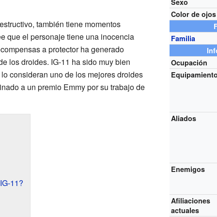
Sexo
Color de ojos
structivo, también tiene momentos
cree que el personaje tiene una inocencia
Familia
ecompensas a protector ha generado
In
de los droides. IG-11 ha sido muy bien
Ocupación
s lo consideran uno de los mejores droides
Equipamient
ominado a un premio Emmy por su trabajo de
Aliados
Enemigos
 IG-11?
Afiliaciones
actuales