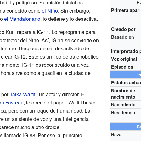
bil y peligroso. Su misión inicial es
P
gena conocido como
el Niño
. Sin embargo,
Primera apar
do
el Mandaloriano
, lo detiene y lo desactiva.
Creado por
do Kuiil repara a IG-11. Lo reprograma para
Basado en
rotector del Niño. Así, IG-11 se convierte en
aloriano. Después de ser desactivado de
Interpretado 
rear IG-12. Este es un tipo de traje robótico
Voz original
inalmente, IG-11 es reconstruido una vez
Episodios
ora sirve como alguacil en la ciudad de
I
Estatus actua
Nombre de
a por
Taika Waititi
, un actor y director. El
nacimiento
on Favreau
, le ofreció el papel. Waititi buscó
Nacimiento
ica, pero con un toque de humanidad. La
Residencia
e un asistente de voz y una inteligencia
e parece mucho a otro droide
Ca
Raza
s
llamado IG-88. Por eso, al principio,