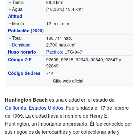
• Tierra
68.3 km²
• Agua
(16.38%) 13.4 km²
Altitud
• Media
12 m s. n. m.
Población
(
2020
)
• Total
198 711 hab.
•
Densidad
2,700 hab./km²
Pacífico
: UTC-8/
-7
Huso horario
92605, 92615, 92646–92649, 92647 y
Código ZIP
92649
714
Código de área
Sitio web oficial
Huntington Beach
es una ciudad en el estado de
California
,
Estados Unidos
. Fue fundada el 17 de febrero
de 1909. La ciudad lleva el nombre de Henry E.
Huntington, un importante empresario. Él fue conocido por
sus negocios de ferrocarriles y por coleccionar arte y