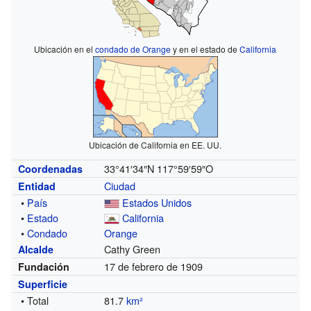
Ubicación en el
condado de Orange
y en el estado de
California
Ubicación de California en EE. UU.
33°41′34″N
117°59′59″O
Coordenadas
Ciudad
Entidad
•
País
Estados Unidos
•
Estado
California
•
Condado
Orange
Cathy Green
Alcalde
17 de febrero de 1909
Fundación
Superficie
• Total
81.7
km²