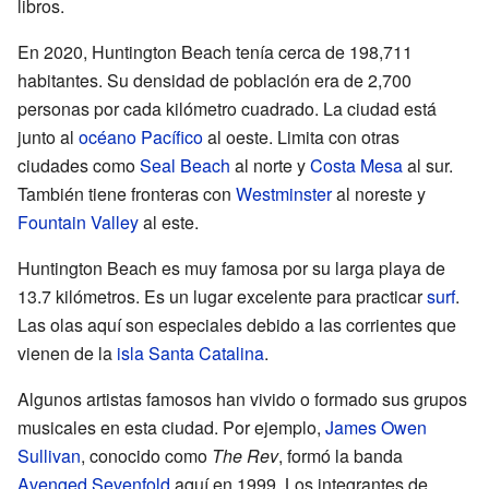
libros.
En 2020, Huntington Beach tenía cerca de 198,711
habitantes. Su densidad de población era de 2,700
personas por cada kilómetro cuadrado. La ciudad está
junto al
océano Pacífico
al oeste. Limita con otras
ciudades como
Seal Beach
al norte y
Costa Mesa
al sur.
También tiene fronteras con
Westminster
al noreste y
Fountain Valley
al este.
Huntington Beach es muy famosa por su larga playa de
13.7 kilómetros. Es un lugar excelente para practicar
surf
.
Las olas aquí son especiales debido a las corrientes que
vienen de la
isla Santa Catalina
.
Algunos artistas famosos han vivido o formado sus grupos
musicales en esta ciudad. Por ejemplo,
James Owen
Sullivan
, conocido como
The Rev
, formó la banda
Avenged Sevenfold
aquí en 1999. Los integrantes de