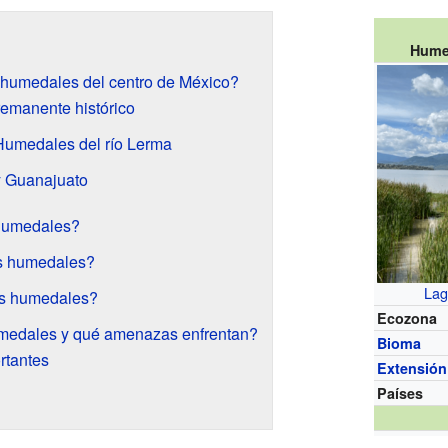
Humed
 humedales del centro de México?
emanente histórico
Humedales del río Lerma
 Guanajuato
 humedales?
os humedales?
Lag
os humedales?
Ecozona
medales y qué amenazas enfrentan?
Bioma
rtantes
Extensión
Países