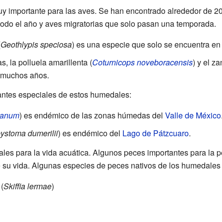
y importante para las aves. Se han encontrado alrededor de 2
 todo el año y aves migratorias que solo pasan una temporada.
(
Geothlypis speciosa
) es una especie que solo se encuentra en
, la polluela amarillenta (
Coturnicops noveboracensis
) y el za
n muchos años.
antes especiales de estos humedales:
canum
) es endémico de las zonas húmedas del
Valle de México
stoma dumerilii
) es endémico del
Lago de Pátzcuaro
.
les para la vida acuática. Algunos peces importantes para la
e su vida. Algunas especies de peces nativos de los humedales
(
Skiffia lermae
)