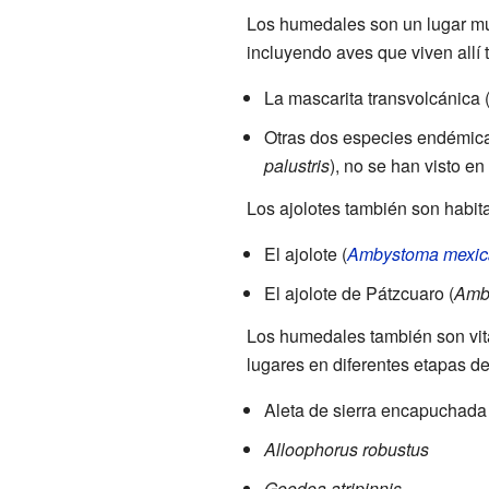
Los humedales son un lugar mu
incluyendo aves que viven allí
La mascarita transvolcánica 
Otras dos especies endémicas
palustris
), no se han visto e
Los ajolotes también son habit
El ajolote (
Ambystoma mexi
El ajolote de Pátzcuaro (
Amby
Los humedales también son vita
lugares en diferentes etapas d
Aleta de sierra encapuchada 
Alloophorus robustus
Goodea atripinnis