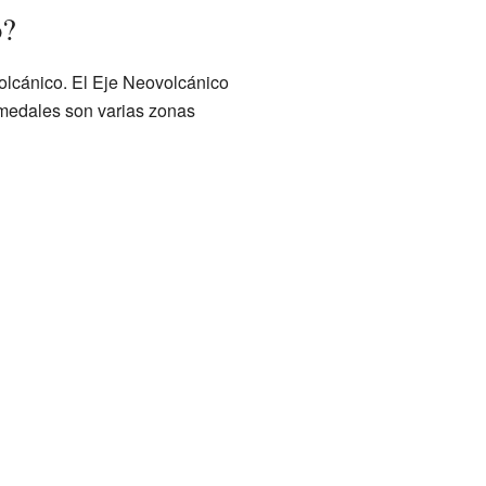
o?
olcánico. El Eje Neovolcánico
umedales son varias zonas