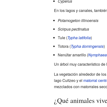
Cyperus
En los lagos y canales, tambié
Potamogeton illinoensis
Scirpus pectinatus
Tule (
Typha latifolia
)
Totora (
Typha domingensis
)
Nenúfar amarillo (
Nymphaea
Un árbol muy característico de
La vegetación alrededor de los
lago Cuitzeo y el
matorral cent
mezclados con matorrales seco
¿Qué animales vive