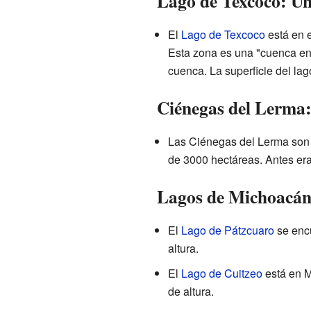
Lago de Texcoco: Un
El
Lago de Texcoco
está en 
Esta zona es una "cuenca end
cuenca. La superficie del lag
Ciénegas del Lerma
Las Ciénegas del Lerma son 
de 3000 hectáreas. Antes era
Lagos de Michoacán
El
Lago de Pátzcuaro
se encu
altura.
El
Lago de Cuitzeo
está en M
de altura.