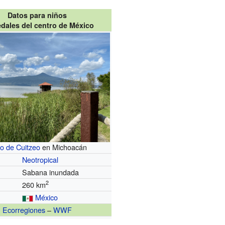
Datos para niños
ales del centro de México
o de Cuitzeo
en Michoacán
Neotropical
Sabana inundada
2
260 km
México
Ecorregiones
–
WWF