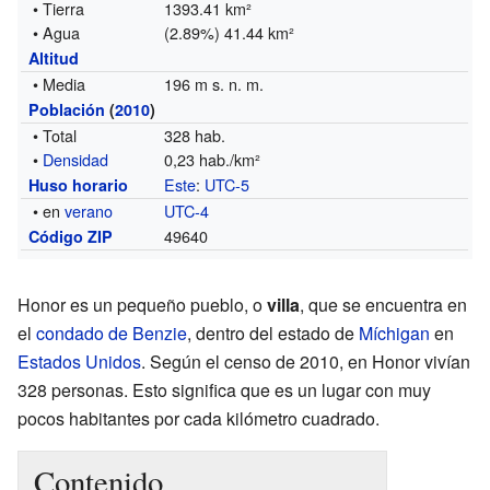
• Tierra
1393.41 km²
• Agua
(2.89%) 41.44 km²
Altitud
• Media
196 m s. n. m.
Población
(
2010
)
• Total
328 hab.
•
Densidad
0,23 hab./km²
Este
:
UTC-5
Huso horario
• en
verano
UTC-4
49640
Código ZIP
Honor es un pequeño pueblo, o
villa
, que se encuentra en
el
condado de Benzie
, dentro del estado de
Míchigan
en
Estados Unidos
. Según el censo de 2010, en Honor vivían
328 personas. Esto significa que es un lugar con muy
pocos habitantes por cada kilómetro cuadrado.
Contenido