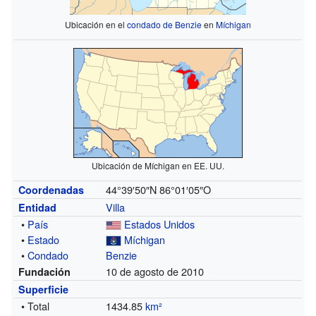
Ubicación en el
condado de Benzie
en
Míchigan
Ubicación de Míchigan en EE. UU.
44°39′50″N
86°01′05″O
Coordenadas
Villa
Entidad
•
País
Estados Unidos
•
Estado
Míchigan
•
Condado
Benzie
10 de agosto de 2010
Fundación
Superficie
• Total
1434.85
km²