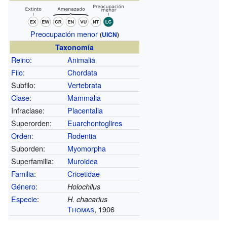
Preocupación menor
(
UICN
)
Taxonomía
Reino
:
Animalia
Filo
:
Chordata
Subfilo:
Vertebrata
Clase
:
Mammalia
Infraclase:
Placentalia
Superorden:
Euarchontoglires
Orden
:
Rodentia
Suborden:
Myomorpha
Superfamilia:
Muroidea
Familia
:
Cricetidae
Género
:
Holochilus
Especie
:
H. chacarius
Thomas
, 1906