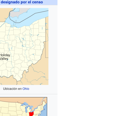
 designado por el censo
Holiday
Valley
Ubicación en
Ohio