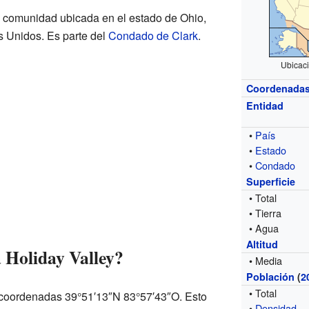
 comunidad ubicada en el estado de Ohio,
s Unidos. Es parte del
Condado de Clark
.
Ubicac
Coordenada
Entidad
•
País
•
Estado
•
Condado
Superficie
• Total
• Tierra
• Agua
Altitud
 Holiday Valley?
• Media
Población
(
2
• Total
s coordenadas 39°51′13″N 83°57′43″O. Esto
•
Densidad