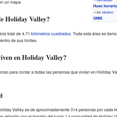
en un mapa.
Huso horari
• en
verano
de Holiday Valley?
GNIS
icie total de 4.71
kilómetros cuadrados
. Toda esta área es tierra
ntro de sus límites.
iven en Holiday Valley?
enso para contar a todas las personas que vivían en Holiday Val
d
liday Valley es de aproximadamente 314 personas por cada ki
en relación con el tamaño del lugar. La comunidad de Holiday V