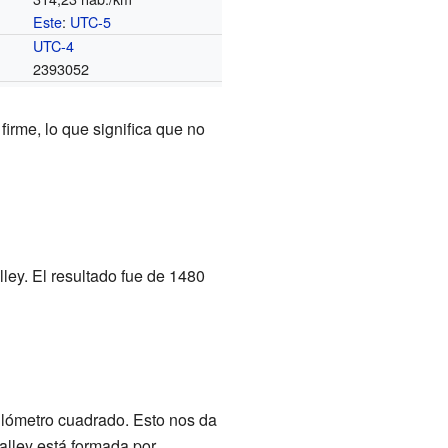
Este
:
UTC-5
o
UTC-4
2393052
 firme, lo que significa que no
ley. El resultado fue de 1480
lómetro cuadrado. Esto nos da
alley está formada por