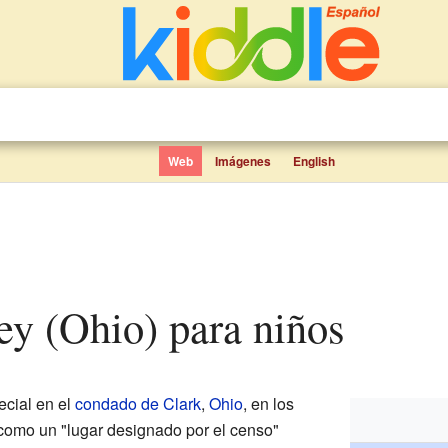
Web
Imágenes
English
ley (Ohio) para niños
ecial en el
condado de Clark
,
Ohio
, en los
 como un "lugar designado por el censo"