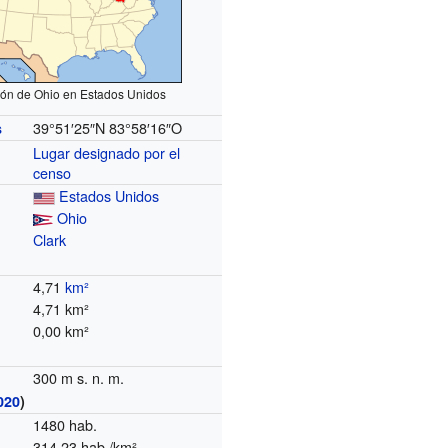
ión de Ohio en Estados Unidos
39°51′25″N
83°58′16″O
s
Lugar designado por el
censo
Estados Unidos
Ohio
Clark
4,71
km²
4,71 km²
0,00 km²
300 m s. n. m.
020
)
1480 hab.
314,23 hab./km²