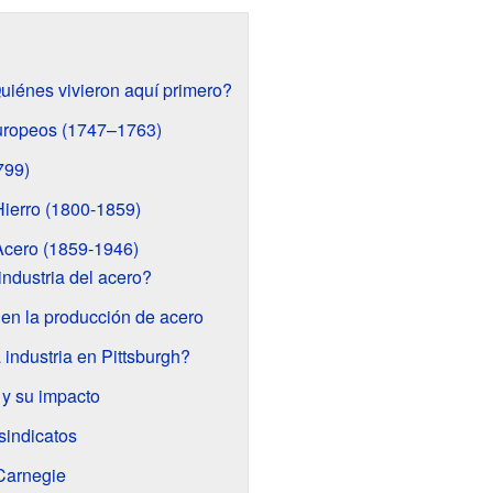
uiénes vivieron aquí primero?
uropeos (1747–1763)
799)
Hierro (1800-1859)
 Acero (1859-1946)
industria del acero?
en la producción de acero
industria en Pittsburgh?
y su impacto
 sindicatos
Carnegie