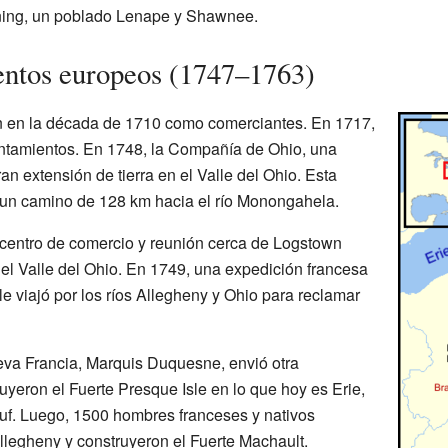
ning, un poblado Lenape y Shawnee.
entos europeos (1747–1763)
n en la década de 1710 como comerciantes. En 1717,
entamientos. En 1748, la Compañía de Ohio, una
n extensión de tierra en el Valle del Ohio. Esta
un camino de 128 km hacia el río Monongahela.
 centro de comercio y reunión cerca de Logstown
 el Valle del Ohio. En 1749, una expedición francesa
le viajó por los ríos Allegheny y Ohio para reclamar
va Francia, Marquis Duquesne, envió otra
yeron el Fuerte Presque Isle en lo que hoy es Erie,
euf. Luego, 1500 hombres franceses y nativos
llegheny y construyeron el Fuerte Machault.