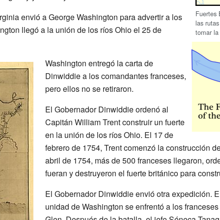
Fuertes 
ginia envió a George Washington para advertir a los
las ruta
gton llegó a la unión de los ríos Ohio el 25 de
tomar la
Washington entregó la carta de
Dinwiddie a los comandantes franceses,
pero ellos no se retiraron.
El Gobernador Dinwiddie ordenó al
Capitán William Trent construir un fuerte
en la unión de los ríos Ohio. El 17 de
febrero de 1754, Trent comenzó la construcción d
abril de 1754, más de 500 franceses llegaron, ord
fueran y destruyeron el fuerte británico para constr
El Gobernador Dinwiddie envió otra expedición. E
unidad de Washington se enfrentó a los franceses 
Glen. Después de la batalla, el jefe Séneca Tanag