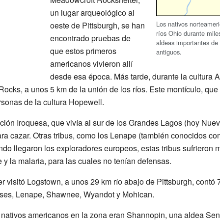
un lugar arqueológico al
Los nativos norteameri
oeste de Pittsburgh, se han
ríos Ohio durante mil
encontrado pruebas de
aldeas importantes de 
que estos primeros
antiguos.
americanos vivieron allí
desde esa época. Más tarde, durante la cultura 
ocks, a unos 5 km de la unión de los ríos. Este montículo, que e
sonas de la cultura Hopewell.
ión Iroquesa, que vivía al sur de los Grandes Lagos (hoy Nueva 
para cazar. Otras tribus, como los Lenape (también conocidos 
ndo llegaron los exploradores europeos, estas tribus sufriero
pe y la malaria, para las cuales no tenían defensas.
visitó Logstown, a unos 29 km río abajo de Pittsburgh, contó 
queses, Lenape, Shawnee, Wyandot y Mohican.
 nativos americanos en la zona eran Shannopin, una aldea Se