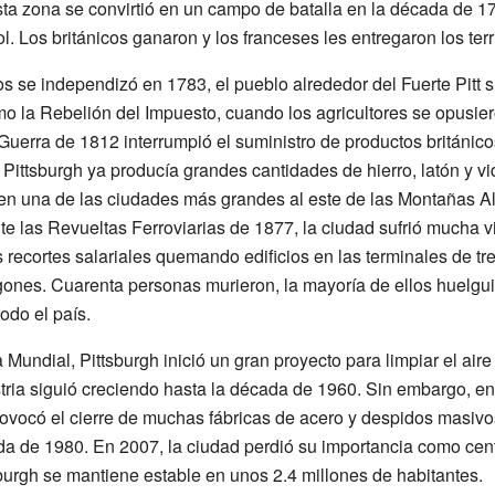
Esta zona se convirtió en un campo de batalla en la década de 1
l. Los británicos ganaron y los franceses les entregaron los territ
se independizó en 1783, el pueblo alrededor del Fuerte Pitt si
mo la Rebelión del Impuesto, cuando los agricultores se opusier
Guerra de 1812 interrumpió el suministro de productos británicos
Pittsburgh ya producía grandes cantidades de hierro, latón y vi
 en una de las ciudades más grandes al este de las Montañas A
 las Revueltas Ferroviarias de 1877, la ciudad sufrió mucha v
s recortes salariales quemando edificios en las terminales de t
nes. Cuarenta personas murieron, la mayoría de ellos huelguis
odo el país.
ndial, Pittsburgh inició un gran proyecto para limpiar el aire
ria siguió creciendo hasta la década de 1960. Sin embargo, en
ovocó el cierre de muchas fábricas de acero y despidos masiv
a de 1980. En 2007, la ciudad perdió su importancia como cent
burgh se mantiene estable en unos 2.4 millones de habitantes.