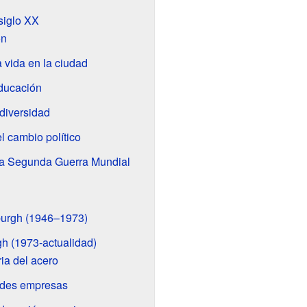
 siglo XX
ón
 vida en la ciudad
educación
diversidad
l cambio político
la Segunda Guerra Mundial
sburgh (1946–1973)
gh (1973-actualidad)
ria del acero
ndes empresas