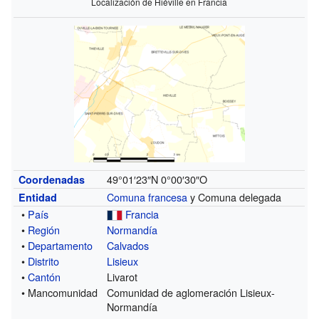
Localización de Hiéville en Francia
49°01′23″N
0°00′30″O
Coordenadas
Comuna francesa
y Comuna delegada
Entidad
•
País
Francia
•
Región
Normandía
•
Departamento
Calvados
•
Distrito
Lisieux
•
Cantón
Livarot
• Mancomunidad
Comunidad de aglomeración Lisieux-
Normandía