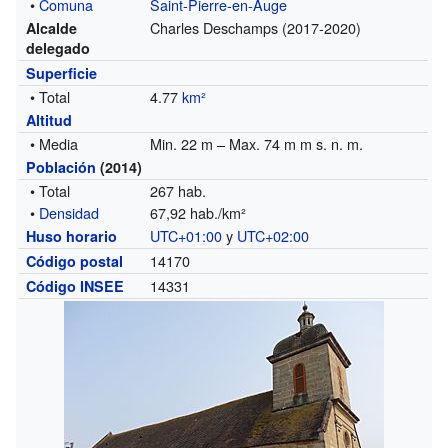
•
Comuna
Saint-Pierre-en-Auge
Charles Deschamps (2017-2020)
Alcalde
delegado
Superficie
• Total
4.77
km²
Altitud
• Media
Min. 22 m – Max. 74 m m s. n. m.
Población
(2014)
• Total
267 hab.
•
Densidad
67,92 hab./km²
UTC+01:00
y
UTC+02:00
Huso horario
14170
Código postal
14331
Código INSEE