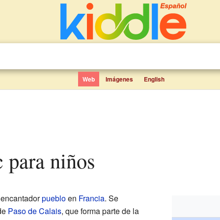
Web
Imágenes
English
ec para niños
 encantador
pueblo
en
Francia
. Se
de
Paso de Calais
, que forma parte de la