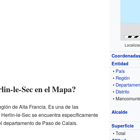
Localiza
Coordenada
Entidad
•
País
•
Región
•
Departamen
lin-le-Sec en el Mapa?
•
Distrito
• Mancomuni
egión de Alta Francia. Es una de las
Alcalde
 Herlin-le-Sec se encuentra específicamente
 del departamento de Paso de Calais.
Superficie
• Total