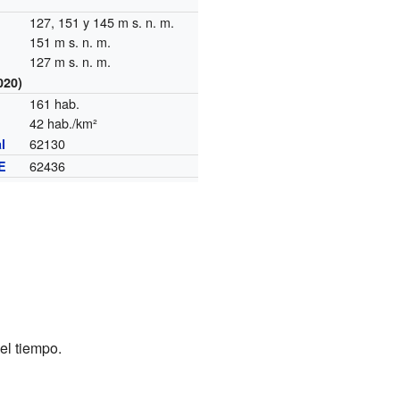
127, 151 y 145 m s. n. m.
151 m s. n. m.
127 m s. n. m.
020)
161 hab.
42 hab./km²
62130
l
62436
E
el tiempo.