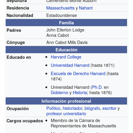
Cementerio Monte Auburn
Sepultura
Massachusetts
y
Nahant
Residencia
Estadounidense
Nacionalidad
Familia
John Ellerton Lodge
Padres
Anna Cabot
Ann Cabot Mills Davis
Cónyuge
Educación
Harvard College
Educado en
Universidad Harvard
(hasta 1871)
Escuela de Derecho Harvard
(hasta
1874)
Universidad Harvard
(
Ph.D.
en
Gobierno
y
Historia
; hasta 1876)
Información profesional
Político
,
historiador
,
biógrafo
,
escritor
y
Ocupación
profesor universitario
Miembro de la Cámara de
Cargos ocupados
Representantes de Massachusetts